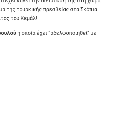
 έχει κάνει την διείσδυσή της στη χώρα.
μα της τουρκικής πρεσβείας στα Σκόπια
ατος του Κεμάλ!
ρουλού
η οποία έχει “αδελφοποιηθεί” με