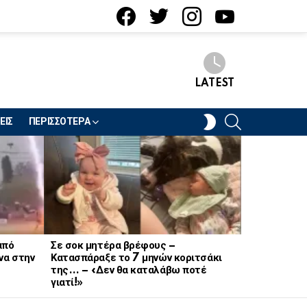
facebook
twitter
instagram
youtube
LATEST
SEARCH
SWITCH
ΕΙΣ
ΠΕΡΙΣΣΟΤΕΡΑ
SKIN
από
Σε σοκ μητέρα βρέφους –
Σοκ στον στ
να στην
Κατασπάραξε το 7 μηνών κοριτσάκι
21χρονη Να
της… – «Δεν θα καταλάβω ποτέ
γιατί!»