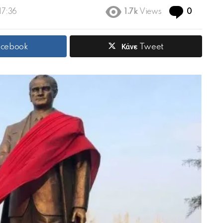
Commen
17:36
1.7k
Views
0
acebook
Κάνε Tweet