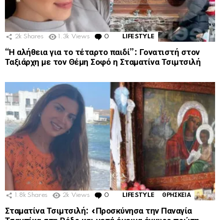
2k
Shares
1.3k
Views
0
Comments
LIFESTYLE
“Η αλήθεια για το τέταρτο παιδί”: Γονατιστή στον
Ταξιάρχη με τον Θέμη Σοφό η Σταματίνα Τσιμτσιλή
1.8k
Shares
2k
Views
0
Comments
LIFESTYLE
ΘΡΗΣΚΕΙΑ
Σταματίνα Τσιμτσιλή: «Προσκύνησα την Παναγία