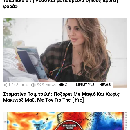
Τσαμπίκα στη Ρόδο και μετά έμεινα έγκυος πρώτη
φορά»
1.8k
Shares
999
Views
0
Comments
LIFESTYLE
NEWS
Σταματίνα Τσιμτσιλή: Ποζάρει Με Μαγιό Και Χωρίς
Μακιγιάζ Μαζί Με Τον Γιο Της [Pic]