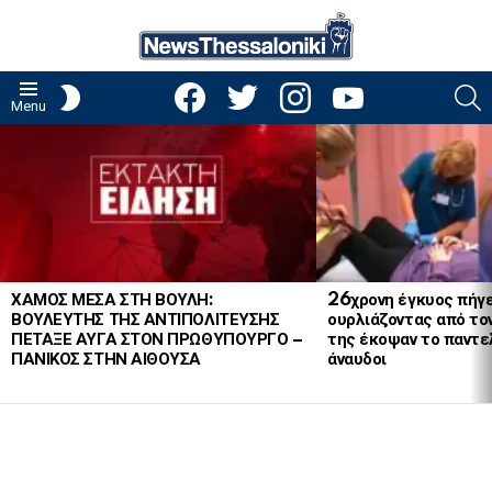
facebook
twitter
instagram
youtube
S
SWITCH
Menu
SKIN
LATEST
STORIES
ΧΑΜΟΣ ΜΕΣΑ ΣΤΗ ΒΟΥΛΗ:
26χρονη έγκυος πήγε
ΒΟΥΛΕΥΤΗΣ ΤΗΣ ΑΝΤΙΠΟΛΙΤΕΥΣΗΣ
ουρλιάζοντας από το
ΠΕΤΑΞΕ ΑΥΓΑ ΣΤΟΝ ΠΡΩΘΥΠΟΥΡΓΟ –
της έκοψαν το παντελ
ΠΑΝΙΚΟΣ ΣΤΗΝ ΑΙΘΟΥΣΑ
άναυδοι