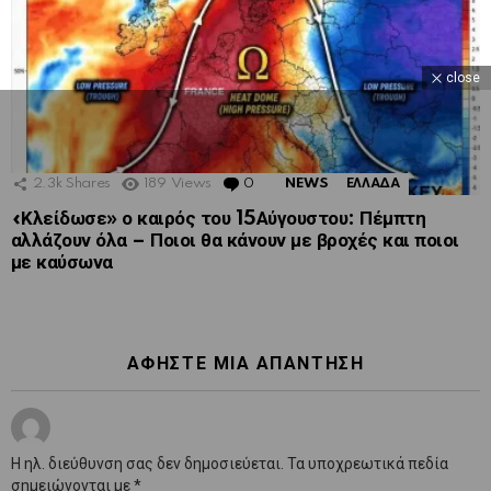
close
2.3k
Shares
189
Views
0
Comments
NEWS
ΕΛΛΑΔΑ
«Κλείδωσε» ο καιρός του 15Αύγουστου: Πέμπτη
αλλάζουν όλα – Ποιοι θα κάνουν με βροχές και ποιοι
με καύσωνα
ΑΦΉΣΤΕ ΜΙΑ ΑΠΆΝΤΗΣΗ
Η ηλ. διεύθυνση σας δεν δημοσιεύεται.
Τα υποχρεωτικά πεδία
σημειώνονται με
*