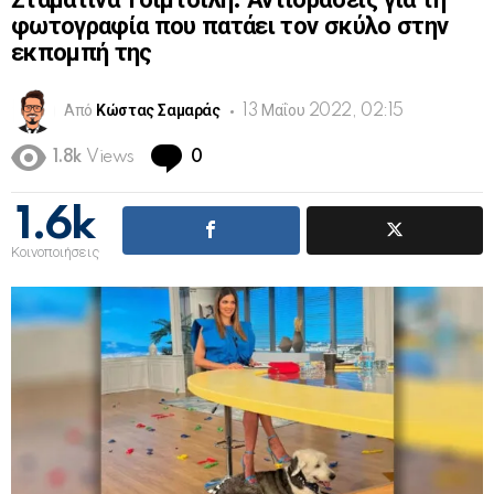
Σταματίνα Τσιμτσιλή: Αντιδράσεις για τη
φωτογραφία που πατάει τον σκύλο στην
εκπομπή της
Από
Κώστας Σαμαράς
13 Μαΐου 2022, 02:15
Comments
1.8k
Views
0
1.6k
Κοινοποιήσεις