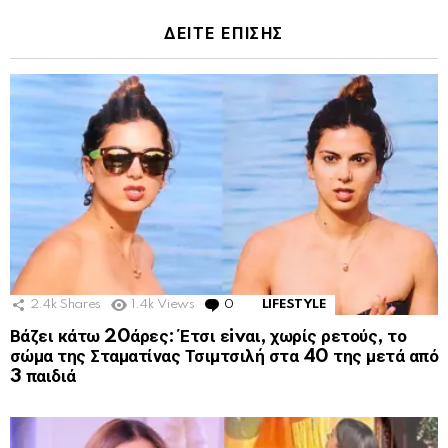
ΔΕΙΤΕ ΕΠΙΣΗΣ
2.4k
Shares
1.4k
Views
0
Comments
LIFESTYLE
Βάζει κάτω 20άρες: Έτσι εivαι, χωρίς ρετούς, το
σώμα της Σταματίνας Τσιμτσιλή στα 40 της μετά από
3 παιδιά