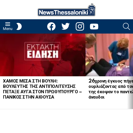
facebook
twitter
instagram
youtube
S
SWITCH
Menu
SKIN
LATEST
STORIES
ΧΑΜΟΣ ΜΕΣΑ ΣΤΗ ΒΟΥΛΗ:
26χρονη έγκυος πήγε
ΒΟΥΛΕΥΤΗΣ ΤΗΣ ΑΝΤΙΠΟΛΙΤΕΥΣΗΣ
ουρλιάζοντας από το
ΠΕΤΑΞΕ ΑΥΓΑ ΣΤΟΝ ΠΡΩΘΥΠΟΥΡΓΟ –
της έκοψαν το παντελ
ΠΑΝΙΚΟΣ ΣΤΗΝ ΑΙΘΟΥΣΑ
άναυδοι