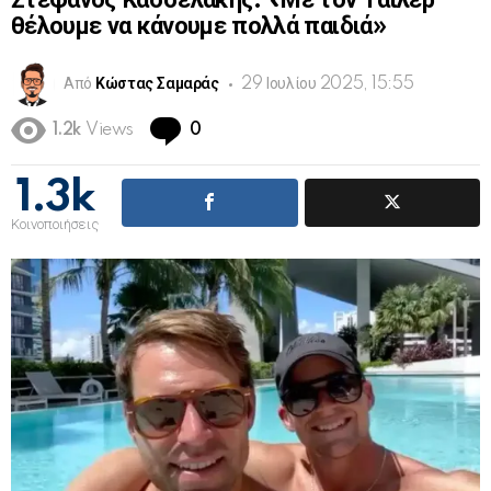
Στέφανος Κασσελάκης: «Με τον Τάιλερ
θέλουμε να κάνουμε πολλά παιδιά»
Από
Κώστας Σαμαράς
29 Ιουλίου 2025, 15:55
Comments
1.2k
Views
0
1.3k
Κοινοποιήσεις