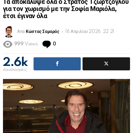
Τα αποκάλυψε όλα ο Στράτος Τζώρτζογλου
για τον χωρισμό με την Σοφία Μαριόλα,
έτσι έγιναν όλα
Από
Κώστας Σαμαράς
16 Απριλίου 2026, 22:21
Comments
999
Views
0
2.6k
Κοινοποιήσεις