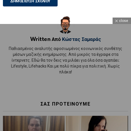
close
Written Από
Κώστας Σαμαράς
Παθιασμένος αναλυτής αφοσιωμένος κοινωνικός συνθέτης
μέσων μαζικής ενημέρωσης. Από μικρός τα έγραφε στα
ίντερνετς. Εδώ θα τον δεις να μιλάει για όλα όσα αγαπάει:
Lifestyle, Lifehacks Και με πολύ πίκρα για πολιτική. Χωρίς
πλάκα!
ΣΑΣ ΠΡΟΤΕΙΝΟΥΜΕ