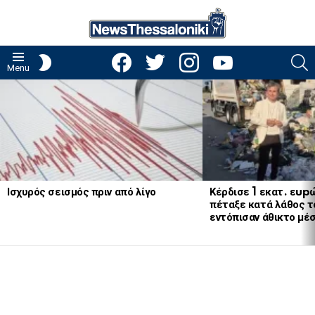
facebook
twitter
instagram
youtube
S
SWITCH
Menu
SKIN
LATEST
STORIES
Ισχυρός σεισμός πριν από λίγο
Κέρδισε 1 εκατ. εup
πέταξε κατά λάθος το
εντόπισαν άθικτο μέ