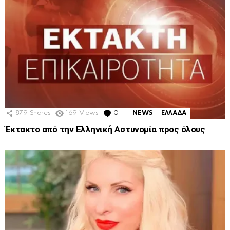
879
Shares
169
Views
0
Comments
NEWS
ΕΛΛΑΔΑ
Έκτακτο από την Ελληνική Αστυνομία προς όλους