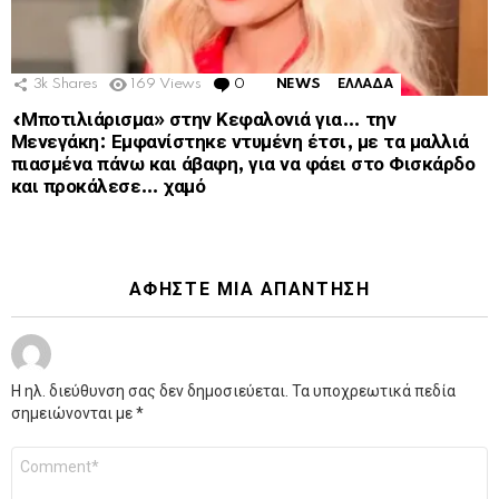
3k
Shares
169
Views
0
Comments
NEWS
ΕΛΛΑΔΑ
«Μποτιλιάρισμα» στην Κεφαλονιά για… την
Μενεγάκη: Εμφανίστηκε ντυμένη έτσι, με τα μαλλιά
πιασμένα πάνω και άβαφη, για να φάει στο Φισκάρδο
και προκάλεσε… χαμό
ΑΦΉΣΤΕ ΜΙΑ ΑΠΆΝΤΗΣΗ
Η ηλ. διεύθυνση σας δεν δημοσιεύεται.
Τα υποχρεωτικά πεδία
σημειώνονται με
*
Σχόλιο
*