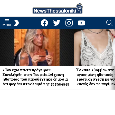
facebook
twitter
instagram
youtube
S
SWITCH
Menu
SKIN
LATEST
STORIES
«Τον έχω πάντα πρόχειρο»:
Έσκασε «βόμβα» στη
Συνελήφθη στην Τουρκία 54χρονη
αγαπημένη ηθοποιός 
ηθοποιός που παραδέχτηκε δημόσια
ερωτική σχέση με γυν
ότι φοράει στον λαιμό της @@@@@
κανείς δεν το περίμε