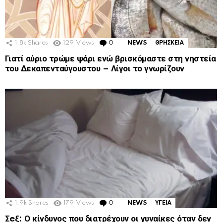
1.8k
Shares
129
Views
0
Comments
NEWS
ΘΡΗΣΚΕΙΑ
Γιατί αύριο τρώμε ψάρι ενώ βρισκόμαστε στη νηστεία
του Δεκαπενταύγουστου – Λίγοι το γνωρίζουν
1.9k
Shares
179
Views
0
Comments
NEWS
ΥΓΕΙΑ
Σeξ: Ο κίνδυνος που διατρέχουν οι γυναίκες όταν δεν