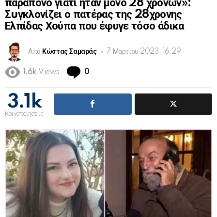
παράπονο γιατί ήταν μόνο 28 χρόνων»:
Σuγκλονίζει ο πατέρας της 28χρονης
Ελπίδας Χούπα που έφυγε τόσο άδικα
Από
Κώστας Σαμαράς
7 Μαρτίου 2023, 16:29
Comments
1.6k
Views
0
3.1k
Κοινοποιήσεις