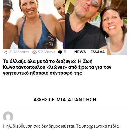
2.3k
Shares
99
Views
0
Comments
NEWS
ΕΛΛΑΔΑ
Τα άλλαξε όλα μετά το διαζύγιο: Η Ζωή
Κωνσταντοπούλου «λιώνει» από έpωτα για τον
γοητευτικό ηθοποιό σύντροφό της
ΑΦΉΣΤΕ ΜΙΑ ΑΠΆΝΤΗΣΗ
Η ηλ. διεύθυνση σας δεν δημοσιεύεται.
Τα υποχρεωτικά πεδία