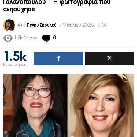
Γαλανοπούλου – Η φωτογραφία που
ανησύχησε
Από
Πέγκυ Σκουλού
9 Ιουλίου 2026, 17:59
Comments
1.8k
Views
0
1.5k
Κοινοποιήσεις