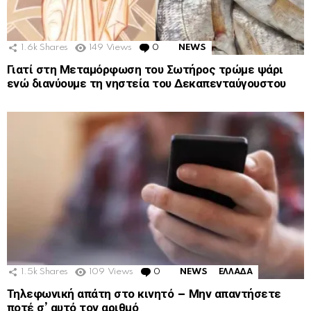
1.6k
Shares
149
Views
0
Comments
NEWS
Γιατί στη Μεταμόρφωση του Σωτήρος τρώμε ψάρι
ενώ διανύουμε τη νηστεία του Δεκαπενταύγουστου
1.5k
Shares
109
Views
0
Comments
NEWS
ΕΛΛΑΔΑ
Τηλεφωνική απάτη στο κινητό – Μην απαντήσετε
ποτέ σ’ αυτό τον αριθμό