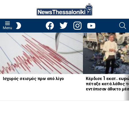
facebook
twitter
instagram
youtube
S
SWITCH
Menu
SKIN
LATEST
STORIES
Ισχυρός σεισμός πριν από λίγο
Κέρδισε 1 εκατ. εup
πέταξε κατά λάθος το
εντόπισαν άθικτο μέ