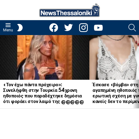
facebook
twitter
instagram
youtube
S
SWITCH
Menu
SKIN
LATEST
STORIES
«Τον έχω πάντα πρόχειρο»:
Έσκασε «βόμβα» στη
Συνελήφθη στην Τουρκία 54χρονη
αγαπημένη ηθοποιός 
ηθοποιός που παραδέχτηκε δημόσια
ερωτική σχέση με γυν
ότι φοράει στον λαιμό της @@@@@
κανείς δεν το περίμε