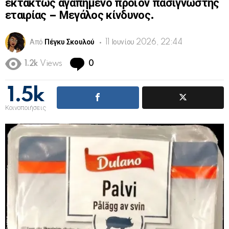
εκτάκτως αγαπημένο προϊόν πασίγνωστης
εταιρίας – Μεγάλος κίνδυνος.
Από
Πέγκυ Σκουλού
11 Ιουνίου 2026, 22:44
Comments
1.2k
Views
0
1.5k
Κοινοποιήσεις