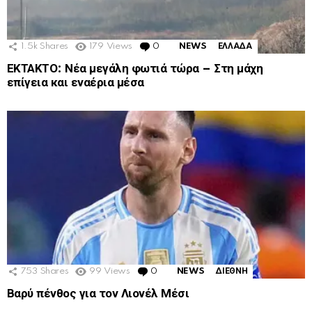
1.5k
Shares
179
Views
0
Comments
NEWS
ΕΛΛΑΔΑ
ΕΚΤΑΚΤΟ: Νέα μεγάλη φωτιά τώρα – Στη μάχη
επίγεια και εναέρια μέσα
753
Shares
99
Views
0
Comments
NEWS
ΔΙΕΘΝΗ
Βαρύ πένθος για τον Λιονέλ Μέσι