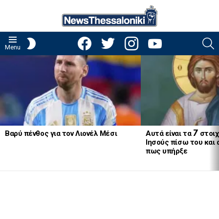
facebook
twitter
instagram
youtube
S
SWITCH
Menu
SKIN
LATEST
STORIES
Βαρύ πένθος για τον Λιονέλ Μέσι
Αυτά είναι τα 7 στοι
Ιησούς πίσω του και
πως υπήρξε