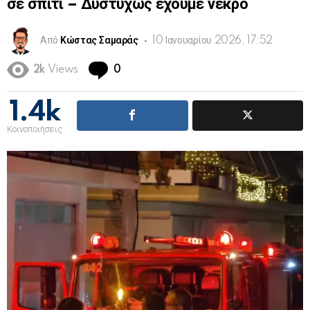
σε σπίτι – Δυστυχώς έχουμε νεκρό
Από
Κώστας Σαμαράς
10 Ιανουαρίου 2026, 17:52
Comments
2k
Views
0
1.4k
Κοινοποιήσεις