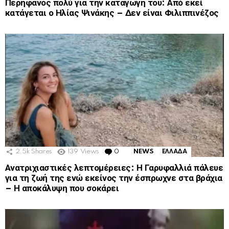
Περήφανος πολύ για την καταγωγή του: Από εκεί
κατάγεται ο Ηλίας Ψινάκης – Δεν είναι Φιλιππινέζος
2.5k
Shares
139
Views
0
Comments
NEWS
ΕΛΛΑΔΑ
Ανατριχιαστικές λεπτομέρειες: Η Γαρυφαλλιά πάλευε
για τη ζωή της ενώ εκείνος την έσπρωχνε στα βράχια
– Η αποκάλυψη που σοκάρει