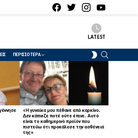
facebook
twitter
instagram
youtube
LATEST
SEARCH
SWITCH
ΕΙΣ
ΠΕΡΙΣΣΟΤΕΡΑ
SKIN
 γέννησε
«Η γυναίκα μου πέθανε από καρκίνο.
Βαρύ πένθος
Δεν κάπνιζε ποτέ ούτε έπινε. Αυτό
είναι το καθημερινό προϊόν που
πιστεύω ότι προκάλεσε την ασθένειά
της»