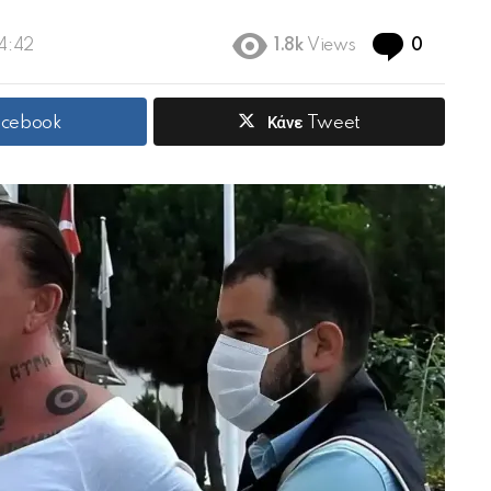
Commen
14:42
1.8k
Views
0
acebook
Κάνε Tweet