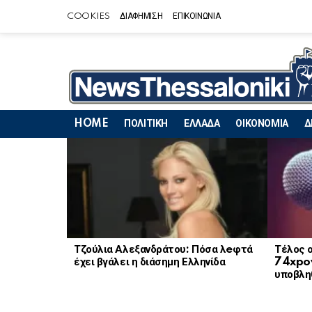
COOKIES
ΔΙΑΦΗΜΙΣΗ
ΕΠΙΚΟΙΝΩΝΙΑ
HOME
ΠΟΛΙΤΙΚΗ
ΕΛΛΑΔΑ
ΟΙΚΟΝΟΜΙΑ
Δ
LATEST
STORIES
Τζούλια Αλεξανδράτου: Πόσα λeφτά
Τέλος ο
έχει βγάλει η διάσημη Ελληνίδα
74xpov
υποβληθ