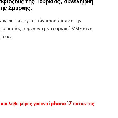
μαφιόζους της Τουρκίας, συνελήφθη
της Σμύρνης.
 έναν εκ των ηγετικών προσώπων στην
αι ο οποίος σύμφωνα με τουρκικά ΜΜΕ είχε
ltons.
αι λάβε μέρος για ενα iphone 17 πατώντας