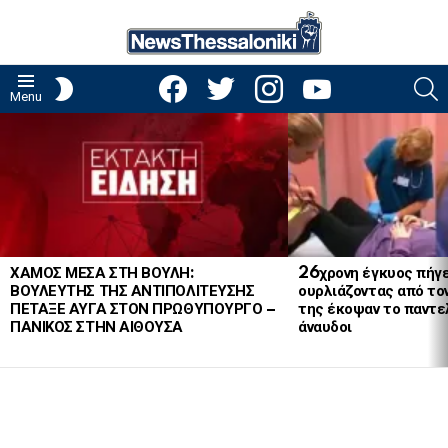
facebook
twitter
instagram
youtube
S
SWITCH
Menu
SKIN
LATEST
STORIES
ΧΑΜΟΣ ΜΕΣΑ ΣΤΗ ΒΟΥΛΗ:
26χρονη έγκυος πήγε
ΒΟΥΛΕΥΤΗΣ ΤΗΣ ΑΝΤΙΠΟΛΙΤΕΥΣΗΣ
ουρλιάζοντας από το
ΠΕΤΑΞΕ ΑΥΓΑ ΣΤΟΝ ΠΡΩΘΥΠΟΥΡΓΟ –
της έκοψαν το παντελ
ΠΑΝΙΚΟΣ ΣΤΗΝ ΑΙΘΟΥΣΑ
άναυδοι