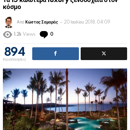
Τα 15 καλύτερα luxury ξενοδοχεία στον
κόσμο
Από
Κώστας Σαμαράς
20 Ιουλίου 2018, 04:09
Comments
1.2k
Views
0
894
Κοινοποιήσεις