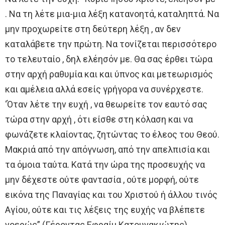
. Να τη λέτε μια-μια λέξη κατανοητά, καταληπτά. Να
μην προχωρείτε στη δεύτερη λέξη , αν δεν
καταλάβετε την πρώτη. Να τονίζεται περισσότερο
το τελευταίο , δηλ ελέησόν με. Θα σας έρθει τώρα
στην αρχή ραθυμία και και ύπνος και μετεωρισμός
και αμέλεια αλλά εσείς γρήγορα να συνέρχεστε.
‘Όταν λέτε την ευχή , να θεωρείτε τον εαυτό σας
τώρα στην αρχή , ότι είσθε στη κόλαση και να
φωνάζετε κλαίοντας, ζητώντας το έλεος του Θεού.
Μακριά από την απόγνωση, από την απελπισία και
τα όμοια ταύτα. Κατά την ώρα της προσευχής να
μην δέχεστε ούτε φαντασία , ούτε μορφή, ούτε
εικόνα της Παναγίας και του Χριστού ή άλλου τινός
Αγίου, ούτε και τις λέξεις της ευχής να βλέπετε
νοερώς” (Γέροντας Εφραίμ Κατουνακιώτης)