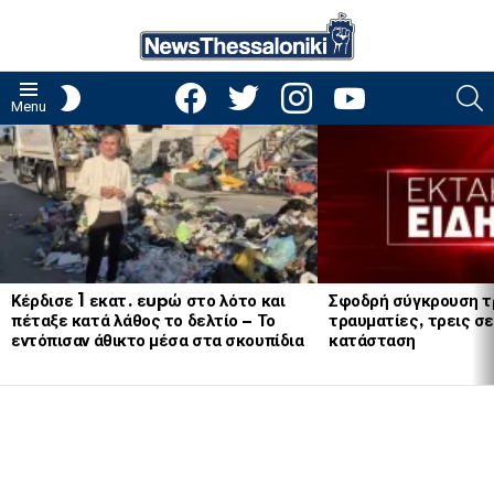
facebook
twitter
instagram
youtube
S
SWITCH
Menu
SKIN
LATEST
STORIES
Κέρδισε 1 εκατ. εupώ στο λότο και
Σφοδρή σύγκρουση τ
πέταξε κατά λάθος το δελτίο – Το
τραυματίες, τρεις σε
εντόπισαν άθικτο μέσα στα σκουπίδια
κατάσταση