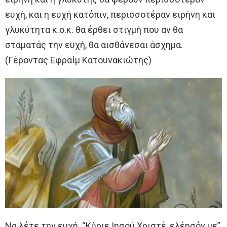
ευχή, και η ευχή κατόπιν, περισσοτέραν ειρήνη και
γλυκύτητα κ.ο.κ. θα έρθει στιγμή που αν θα
σταματάς την ευχή, θα αισθάνεσαι άσχημα.
(Γέροντας Εφραίμ Κατουνακιώτης)
Να λέτε την ευχή. “Κύριε Ιησού Χριστέ, ελέησόν με”