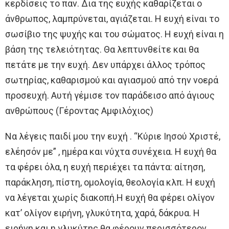
κερδίσεις το παν. Δια της ευχής καθαρίζεται ο
άνθρωπος, λαμπρύνεται, αγιάζεται. Η ευχή είναι το
σωσίβιο της ψυχής και του σώματος. Η ευχή είναι η
βάση της τελειότητας. Θα λεπτυνθείτε και θα
πετάτε με την ευχή. Δεν υπάρχει άλλος τρόπος
σωτηρίας, καθαρισμού και αγιασμού από την νοερά
προσευχή. Αυτή γέμισε τον παράδεισο από άγιους
ανθρώπους (Γέροντας Αμφιλόχιος)
Να λέγεις παιδί μου την ευχή . “Κύριε Ιησού Χριστέ,
ελέησόν με” , ημέρα και νύχτα συνέχεια. Η ευχή θα
τα φέρει όλα, η ευχή περιέχει τα πάντα: αίτηση,
παράκληση, πίστη, ομολογία, θεολογία κλπ. Η ευχή
να λέγεται χωρίς διακοπή.Η ευχή θα φέρει ολίγον
κατ’ ολίγον ειρήνη, γλυκύτητα, χαρά, δάκρυα. Η
ειρήνη και η γλυκύτης θα φέρουν περισσότερον