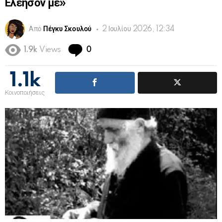
Ελέησόν με»
Από
Πέγκυ Σκουλού
2 Ιουλίου 2026, 12:34
Comments
1.9k
Views
0
1.1k
Κοινοποιήσεις