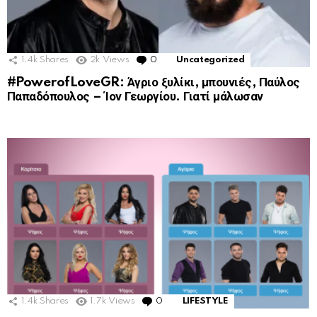
1.4k
Shares
2k
Views
0
Comments
Uncategorized
#PowerofLoveGR: Άγριο ξυλίκι, μπουνιές, Παύλος
Παπαδόπουλος – Ίον Γεωργίου. Γιατί μάλωσαν
1.4k
Shares
1.7k
Views
0
Comments
LIFESTYLE