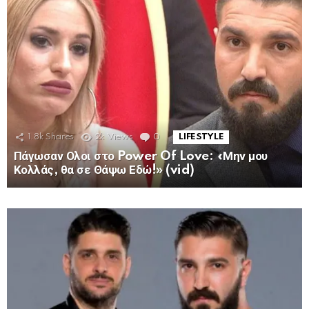
1.8k
Shares
2k
Views
0
Comments
LIFESTYLE
Πάγωσαν Ολοι στο Power Of Love: «Μην μου
Κολλάς, θα σε Θάψω Εδώ!» (vid)
MORE
STORIES