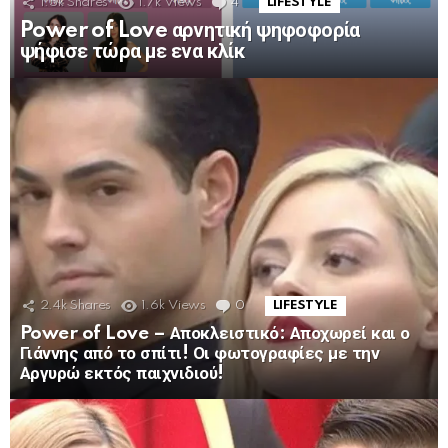
1.5k
Shares
1.7k
Views
4
Comments
LIFESTYLE
Power of Love αρνητική ψηφοφορία
ψήφισε τώρα με ενα κλίκ
2.4k
Shares
1.6k
Views
0
Comments
LIFESTYLE
Power of Love – Αποκλειστικό: Αποχωρεί και ο
Γιάννης από το σπίτι! Οι φωτογραφίες με την
Αργυρώ εκτός παιχνιδιού!