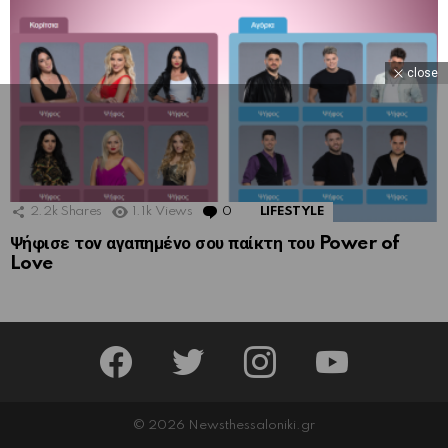
close
2.2k
Shares
1.1k
Views
0
Comments
LIFESTYLE
Ψήφισε τον αγαπημένο σου παίκτη του Power of
Love
facebook
twitter
instagram
youtube
© 2026 Newsthessaloniki.gr