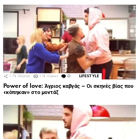
1.7k
Shares
1.1k
Views
0
Comments
LIFESTYLE
Power of love: Άγριος καβγάς – Οι σκηνές βίας που
«κόπηκαν» στο μοντάζ