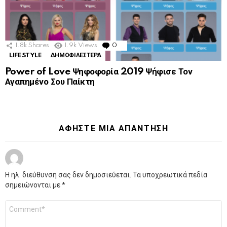
1.8k
Shares
1.9k
Views
0
Comments
LIFESTYLE
ΔΗΜΟΦΙΛΕΣΤΕΡΑ
Power of Love Ψηφοφορία 2019 Ψήφισε Τον
Αγαπημένο Σου Παίκτη
ΑΦΉΣΤΕ ΜΙΑ ΑΠΆΝΤΗΣΗ
Η ηλ. διεύθυνση σας δεν δημοσιεύεται.
Τα υποχρεωτικά πεδία
σημειώνονται με
*
Σχόλιο
*