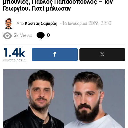
μπουνιές, Παύλος Παπαδόπουλος – Ίον
Γεωργίου. Γιατί μάλωσαν
Από
Κώστας Σαμαράς
16 Ιανουαρίου 2019, 22:10
Comments
2k
Views
0
1.4k
Κοινοποιήσεις