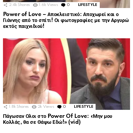
2.4k
Shares
1.6k
Views
0
Comments
LIFESTYLE
Power of Love – Αποκλειστικό: Αποχωρεί και ο
Γιάννης από το σπίτι! Οι φωτογραφίες με την Αργυρώ
εκτός παιχνιδιού!
1.8k
Shares
2k
Views
0
Comments
LIFESTYLE
Πάγωσαν Ολοι στο Power Of Love: «Μην μου
Κολλάς, θα σε Θάψω Εδώ!» (vid)