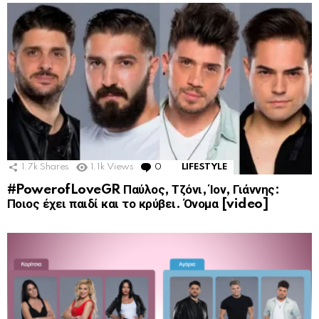
1.7k
Shares
1.1k
Views
0
Comments
LIFESTYLE
#PowerofLoveGR Παύλος, Τζόνι, Ίον, Γιάννης:
Ποιος έχει παιδί και το κρύβει. Όνομα [video]