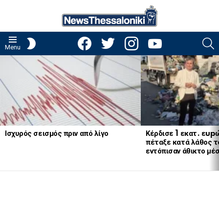
facebook
twitter
instagram
youtube
S
SWITCH
Menu
SKIN
LATEST
STORIES
Ισχυρός σεισμός πριν από λίγο
Κέρδισε 1 εκατ. εup
πέταξε κατά λάθος το
εντόπισαν άθικτο μέ