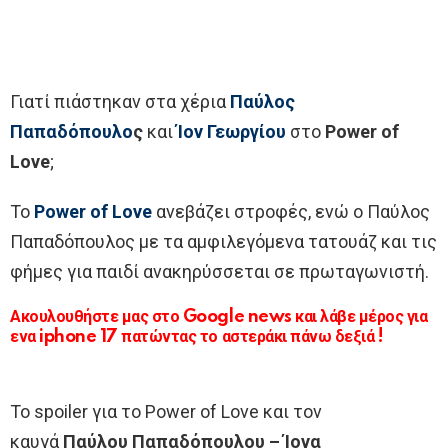
Γιατί πιάστηκαν στα χέρια
Παύλος
Παπαδόπουλο
ς
και
Ίον Γεωργίου
στο
Power of
Love
;
Το
Power of Love
ανεβάζει στροφές, ενώ ο Παύλος
Παπαδόπουλος με τα αμφιλεγόμενα τατουάζ και τις
φήμες για παιδί ανακηρύσσεται σε πρωταγωνιστή.
Ακουλουθήστε μας στο Google news και λάβε μέρος για
ενα iphone 17 πατώντας το αστεράκι πάνω δεξιά !
Το spoiler για το Power of Love και τον
καυγά
Παύλου Παπαδόπουλου – Ίονα