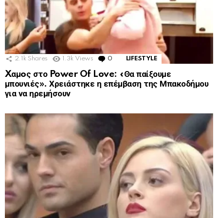
2.1k
Shares
1.3k
Views
0
Comments
LIFESTYLE
Xαμoς στο Power Of Love: «Θα παίξουμε
μπουνιές». Χρειάστηκε η επέμβαση της Μπακοδήμου
για να ηρεμήσουν