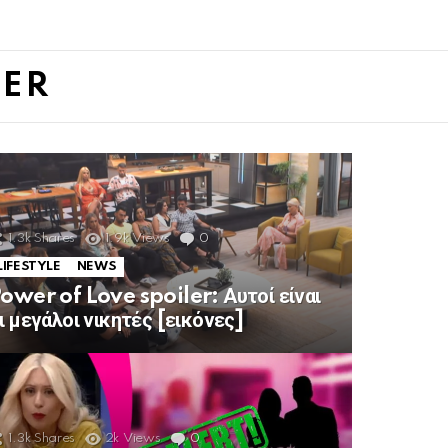
LER
1.3k
Shares
1.9k
Views
0
Comments
LIFESTYLE
NEWS
ower of Love spoiler: Αυτοί είναι
ι μεγάλοι νικητές [εικόνες]
1.3k
Shares
2k
Views
0
Comments