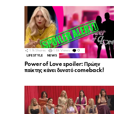
1.1k
Shares
1.6k
Views
0
Comments
LIFESTYLE
NEWS
Power of Love spoiler: Πρώην
παίκτης κάνει δυνατό comeback!