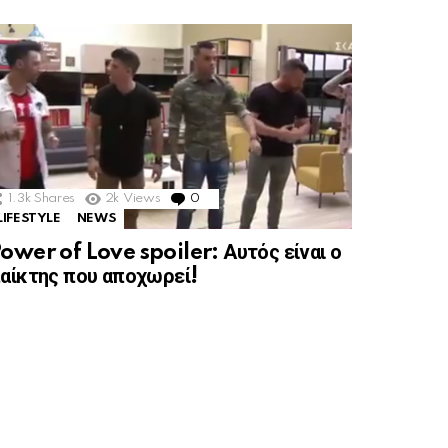
1.3k
Shares
2k
Views
0
Comments
LIFESTYLE
NEWS
ower of Love spoiler: Αυτός είναι ο
αίκτης που αποχωρεί!