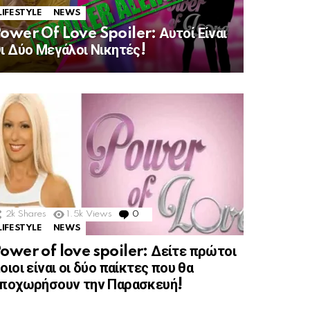
LIFESTYLE
NEWS
ower Of Love Spoiler: Αυτοί Είναι
ι Δύο Μεγάλοι Νικητές!
2k
Shares
1.5k
Views
0
Comments
LIFESTYLE
NEWS
ower of love spoiler: Δείτε πρώτοι
οιοι είναι οι δύο παίκτες που θα
ποχωρήσουν την Παρασκευή!