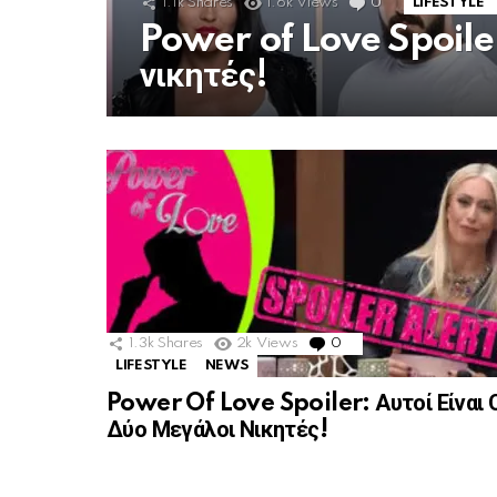
1.1k
Shares
1.6k
Views
0
Comments
LIFESTYLE
Power of Love Spoiler:
νικητές!
MORE
STORIES
1.3k
Shares
2k
Views
0
Comments
LIFESTYLE
NEWS
Power Of Love Spoiler: Αυτοί Είναι 
Δύο Μεγάλοι Νικητές!