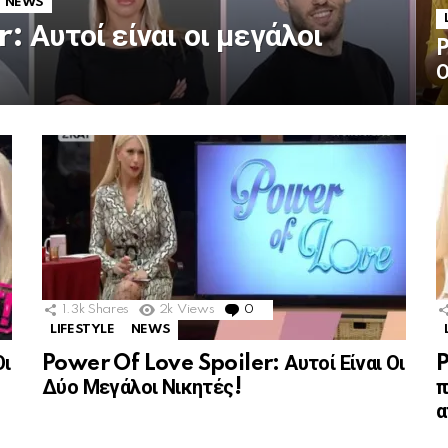
NEWS
 Αυτοί είναι οι μεγάλοι
P
Ο
1.3k
Shares
2k
Views
0
Comments
LIFESTYLE
NEWS
Οι
Power Of Love Spoiler: Αυτοί Είναι Οι
P
Δύο Μεγάλοι Νικητές!
π
α