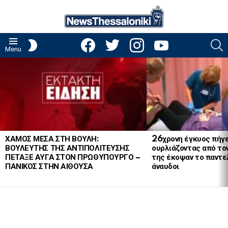
facebook
twitter
instagram
youtube
S
SWITCH
Menu
SKIN
LATEST
STORIES
ΧΑΜΟΣ ΜΕΣΑ ΣΤΗ ΒΟΥΛΗ:
26χρονη έγκυος πήγε
ΒΟΥΛΕΥΤΗΣ ΤΗΣ ΑΝΤΙΠΟΛΙΤΕΥΣΗΣ
ουρλιάζοντας από το
ΠΕΤΑΞΕ ΑΥΓΑ ΣΤΟΝ ΠΡΩΘΥΠΟΥΡΓΟ –
της έκοψαν το παντελ
ΠΑΝΙΚΟΣ ΣΤΗΝ ΑΙΘΟΥΣΑ
άναυδοι