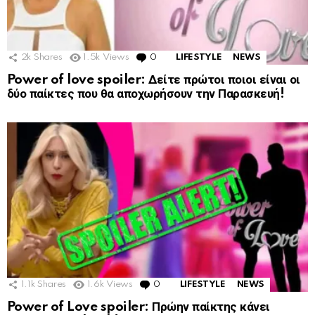
2k
Shares
1.5k
Views
0
Comments
LIFESTYLE
NEWS
Power of love spoiler: Δείτε πρώτοι ποιοι είναι οι
δύο παίκτες που θα αποχωρήσουν την Παρασκευή!
1.1k
Shares
1.6k
Views
0
Comments
LIFESTYLE
NEWS
Power of Love spoiler: Πρώην παίκτης κάνει