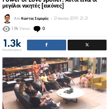
Power of Love spoiler: Αυτοί είναι οι
μεγάλοι νικητές [εικόνες]
Από
Κώστας Σαμαράς
21 Ιουνίου 2019, 21:21
Comments
1.9k
Views
0
1.3k
Κοινοποιήσεις