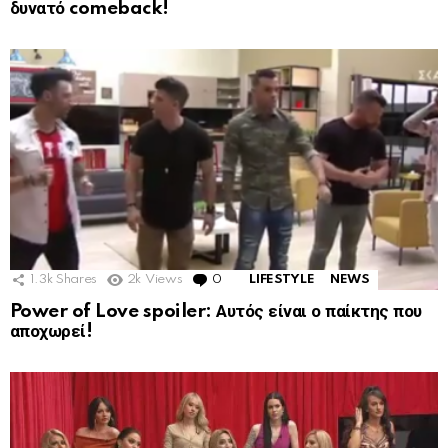
δυνατό comeback!
1.3k
Shares
2k
Views
0
Comments
LIFESTYLE
NEWS
Power of Love spoiler: Αυτός είναι ο παίκτης που
αποχωρεί!