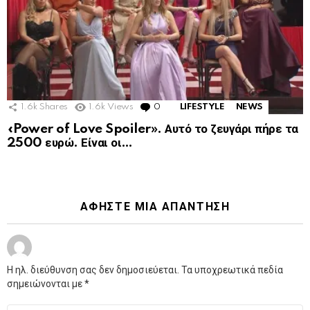
1.6k
Shares
1.6k
Views
0
Comments
LIFESTYLE
NEWS
«Power of Love Spoiler». Αυτό το ζευγάρι πήρε τα
2500 ευρώ. Είναι οι…
ΑΦΉΣΤΕ ΜΙΑ ΑΠΆΝΤΗΣΗ
Η ηλ. διεύθυνση σας δεν δημοσιεύεται.
Τα υποχρεωτικά πεδία
σημειώνονται με
*
Σχόλιο