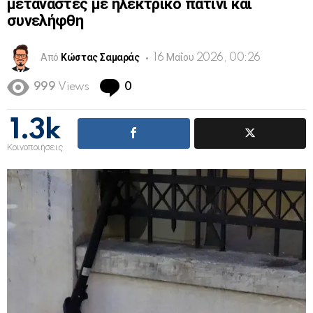
μετανάστες με ηλεκτρικό πατίνι και
συνελήφθη
Από
Κώστας Σαμαράς
16 Μαΐου 2026, 00:26
Comments
999
Views
0
1.3k
Κοινοποιήσεις