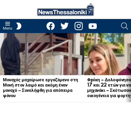
facebook
twitter
instagram
youtube
S
SWITCH
Menu
SKIN
LATEST
STORIES
Μοναχός μαχαίρωσε εργαζόμενο στη
Φpiκη – Δολοφόνησα
Μονή στον λαιμό και ακόμη έναν
17 και 22 ετών για ν
μοναχό – Συνελήφθη για απόπειρα
μηχανάκι – Σκότωσαν 
φόνου
οικογένεια για φορτη