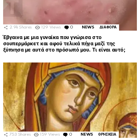
2.9k
Shares
129
Views
0
Comments
NEWS
ΔΙΑΦΟΡΑ
Έβγαινα με μια γυναίκα που γνώρισα στο
σουπερμάρκετ και αφού τελικά πήγα μαζί της
ξύπνησα με αυτά στο πρόσωπό μου. Τι είναι αυτό;
753
Shares
159
Views
0
Comments
NEWS
ΘΡΗΣΚΕΙΑ