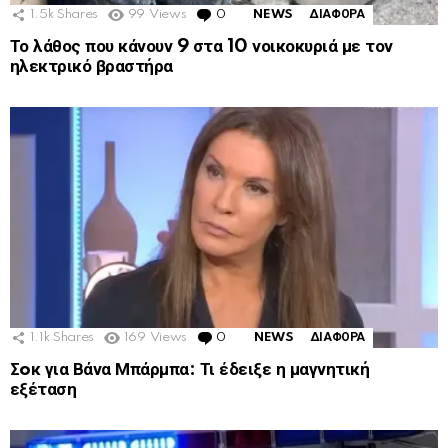
1.5k
Shares
99
Views
0
Comments
NEWS
ΔΙΑΦΟΡΑ
Το λάθος που κάνουν 9 στα 10 νοικοκυριά με τον
ηλεκτρικό βραστήρα
1.1k
Shares
169
Views
0
Comments
NEWS
ΔΙΑΦΟΡΑ
Σoκ για Βάνα Μπάρμπα: Τι έδειξε η μαγνητική
εξέταση