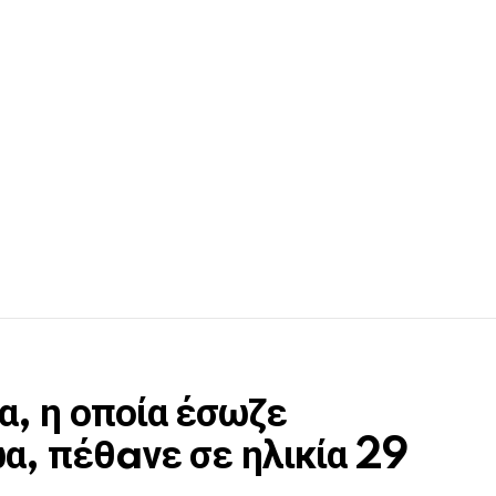
α, η οποία έσωζε
α, πέθaνε σε ηλικία 29