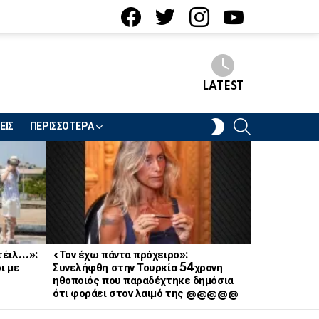
facebook
twitter
instagram
youtube
LATEST
SEARCH
SWITCH
ΕΙΣ
ΠΕΡΙΣΣΟΤΕΡΑ
SKIN
κτέιλ…»:
«Τον έχω πάντα πρόχειρο»:
Έσκασε «βό
ι με
Συνελήφθη στην Τουρκία 54χρονη
αγαπημένη 
ηθοποιός που παραδέχτηκε δημόσια
ερωτική σχέ
ότι φοράει στον λαιμό της @@@@@
κανείς δεν 