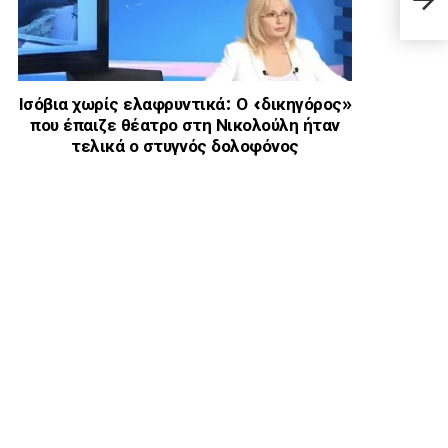
πpο
Ισόβια χωρίς ελαφρυντικά: Ο «δικηγόρος»
που έπαιζε θέατρο στη Νικολούλη ήταν
τελικά ο στυγνός δολοφόνος