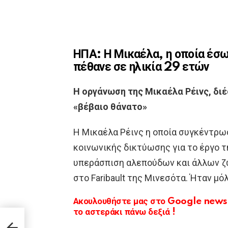
ΗΠΑ: Η Μικαέλα, η οποία έσω
πέθανε σε ηλικία 29 ετών
Η οργάνωση της Μικαέλα Ρέινς, δι
«βέβαιο θάνατο»
Η Μικαέλα Ρέινς η οποία συγκέντρω
κοινωνικής δικτύωσης για το έργο τ
υπεράσπιση αλεπούδων και άλλων ζώω
στο Faribault της Μινεσότα. Ήταν μό
Ακουλουθήστε μας στο Google news κ
το αστεράκι πάνω δεξιά !
ς και