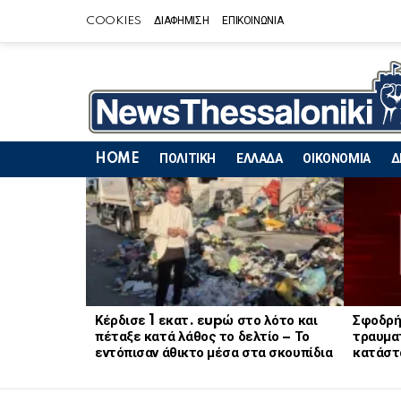
COOKIES
ΔΙΑΦΗΜΙΣΗ
ΕΠΙΚΟΙΝΩΝΙΑ
HOME
ΠΟΛΙΤΙΚΗ
ΕΛΛΑΔΑ
ΟΙΚΟΝΟΜΙΑ
Δ
LATEST
STORIES
Κέρδισε 1 εκατ. εupώ στο λότο και
Σφοδρή
πέταξε κατά λάθος το δελτίο – Το
τραυματ
εντόπισαν άθικτο μέσα στα σκουπίδια
κατάστ