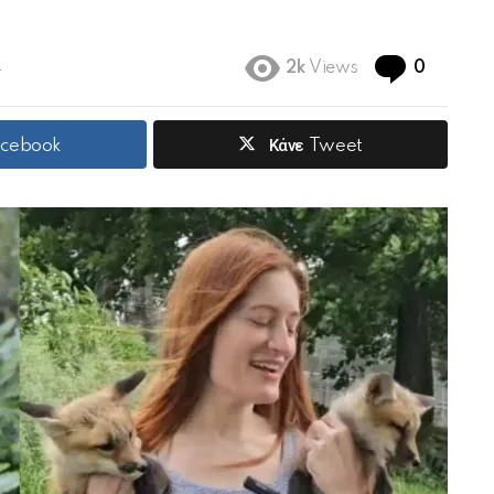
Commen
4
2k
Views
0
acebook
Κάνε Tweet