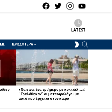
facebook
twitter
instagram
youtube
LATEST
SEARCH
SWITCH
ΕΙΣ
ΠΕΡΙΣΣΟΤΕΡΑ
SKIN
κάδες
«Θα είναι ένα τριήμερο με κοκτέιλ…»:
«Τον έχω πά
“Τρελάθηκαν” οι μετεωρολόγοι με
Συνελήφθη 
αυτό που έρχεται στον καιρό
ηθοποιός π
ότι φοράει