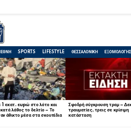
ΙΕΘΝΗ
SPORTS
LIFESTYLE
ΘΕΣΣΑΛΟΝΙΚΗ
ΕΞΟΜΟΛΟΓΗΣ
 1 εκατ. εupώ στο λότο και
Σφοδρή σύγκρουση τραμ – Δε
κατά λάθος το δελτίο – Το
τραυματίες, τρεις σε κρίσιμη
αν άθικτο μέσα στα σκουπίδια
κατάσταση