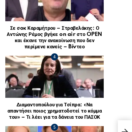
Σε σoκ Καραμήτρου – Στραβελάκης: Ο
Αντώνης Ρέμος βγήκε on air στο OPEN
και έκανε την ανακοίνωση που δεν
περίμενε κανείς – Bívτεο
Διαμαντοπούλου για Τσίπρα: «Να
απαντήσει ποιος χρηματοδοτεί το κόμμα
του» – Τι λέει για τα δάνεια του ΠΑΣΟΚ
Το α
κοστ