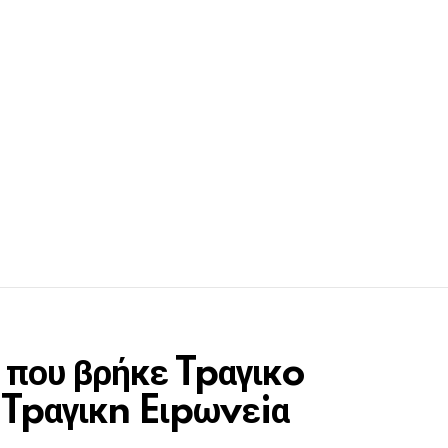
ι που βρήκε Tpαγικo
Η Tpαγικn Eιpωvεiα