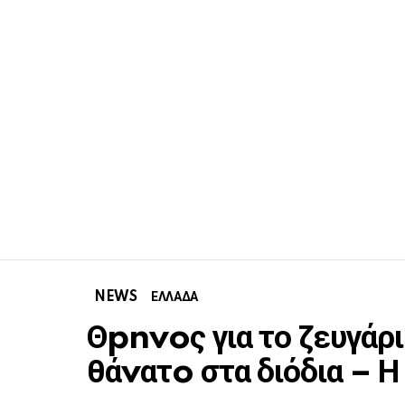
NEWS
ΕΛΛΑΔΑ
Θpnvoς για το ζευγάρ
θάvατo στα διόδια – 