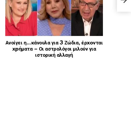
παλά
Ακρ
Ανοίγει η…κάνουλα για 3 Ζώδια, έρxoνται
xpήματα – Οι αστρολόγοι μιλούν για
ιστορική αλλαγή