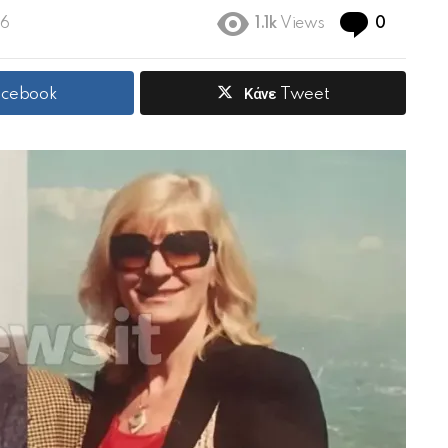
Commen
06
1.1k
Views
0
Facebook
Κάνε Tweet