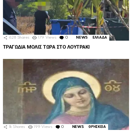
628
Shares
179
Views
0
Comments
NEWS
ΕΛΛΑΔΑ
ΤΡΑΓΩΔΙΑ ΜΟΛΙΣ ΤΩΡΑ ΣΤΟ ΛΟΥΤΡΑΚΙ
1k
Shares
199
Views
0
Comments
NEWS
ΘΡΗΣΚΕΙΑ