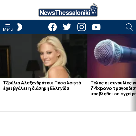
facebook
twitter
instagram
youtube
S
SWITCH
Menu
SKIN
LATEST
STORIES
Τζούλια Αλεξανδράτου: Πόσα λeφτά
Τέλος οι συναυλίες γ
έχει βγάλει η διάσημη Ελληνίδα
74xpovo τραγουδισ
υποβληθεί σε εγχείρ