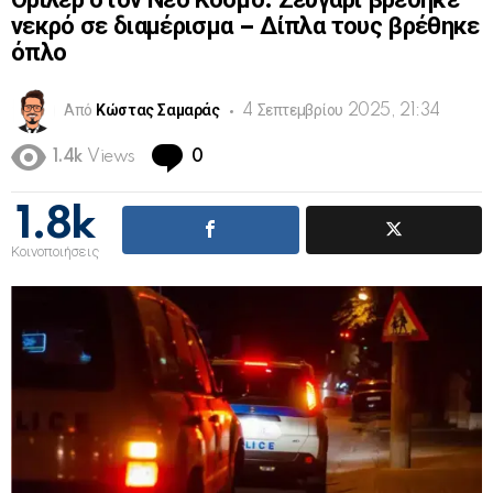
Θρίλερ στον Νέο Κόσμο: Ζευγάρι βρέθηκε
νεκρό σε διαμέρισμα – Δίπλα τους βρέθηκε
όπλο
Από
Κώστας Σαμαράς
4 Σεπτεμβρίου 2025, 21:34
Comments
1.4k
Views
0
1.8k
Κοινοποιήσεις