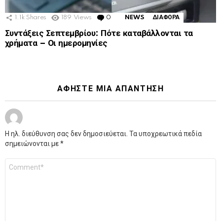
1.1k
Shares
189
Views
0
Comments
NEWS
ΔΙΑΦΟΡΑ
Συντάξεις Σεπτεμβρίου: Πότε καταβάλλονται τα
χρήματα – Οι ημερομηνίες
ΑΦΉΣΤΕ ΜΙΑ ΑΠΆΝΤΗΣΗ
Η ηλ. διεύθυνση σας δεν δημοσιεύεται.
Τα υποχρεωτικά πεδία
σημειώνονται με
*
Σχόλιο
*