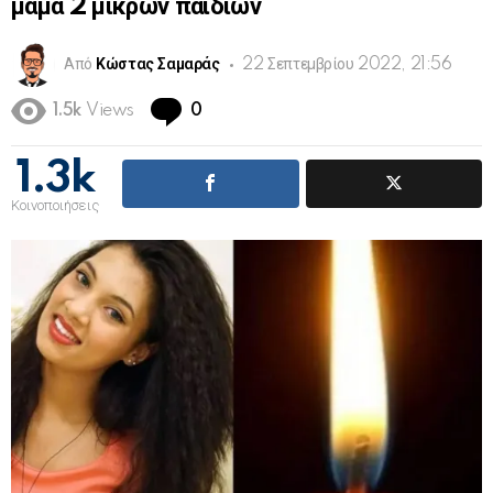
μαμά 2 μικρών παιδιών
Από
Κώστας Σαμαράς
22 Σεπτεμβρίου 2022, 21:56
Comments
1.5k
Views
0
1.3k
Κοινοποιήσεις