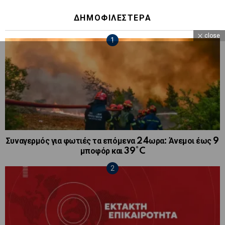
ΔΗΜΟΦΙΛΕΣΤΕΡΑ
close
Συναγερμός για φωτιές τα επόμενα 24ωρα: Άνεμοι έως 9
μποφόρ και 39°C