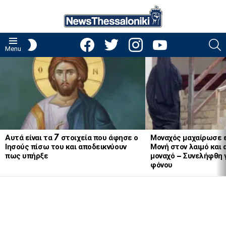
facebook
twitter
instagram
youtube
S
SWITCH
Menu
SKIN
LATEST
STORIES
Αυτά είναι τα 7 στοιχεία που άφησε ο
Μοναχός μαχαίρωσε 
Ιησούς πίσω του και αποδεικνύουν
Μονή στον λαιμό και 
πως υπήρξε
μοναχό – Συνελήφθη 
φόνου