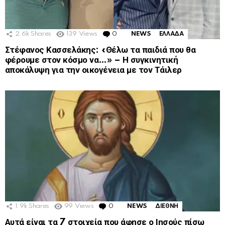
2.6k
Shares
139
Views
0
Comments
NEWS
ΕΛΛΑΔΑ
Στέφανος Κασσελάκης: «Θέλω τα παιδιά που θα
φέρουμε στον κόσμο να…» – Η συγκινητική
αποκάλυψη για την οικογένεια με τον Τάιλερ
1.9k
Shares
99
Views
0
Comments
NEWS
ΔΙΕΘΝΗ
Αυτά είναι τα 7 στοιχεία που άφησε ο Ιησούς πίσω