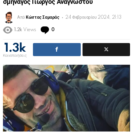
σμηναγός Γιώργος Αναγνώστου
Από
Κώστας Σαμαράς
24 Φεβρουαρίου 2024, 21:13
Comments
1.2k
Views
0
1.3k
Κοινοποιήσεις