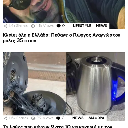
1.4k
Shares
1.1k
Views
0
Comments
LIFESTYLE
NEWS
Κλαίει όλη η Ελλάδα: Πέθανε ο Γιώργος Αναγνώστου
μόλις 35 ετων
1.5k
Shares
99
Views
0
Comments
NEWS
ΔΙΑΦΟΡΑ
Το λάθος που κάνουν 9 στα 10 νοικοκυριά με τον