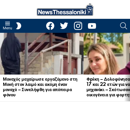
facebook
twitter
instagram
youtube
S
SWITCH
Menu
SKIN
LATEST
STORIES
Μοναχός μαχαίρωσε εργαζόμενο στη
Φpiκη – Δολοφόνησα
Μονή στον λαιμό και ακόμη έναν
17 και 22 ετών για ν
μοναχό – Συνελήφθη για απόπειρα
μηχανάκι – Σκότωσαν 
φόνου
οικογένεια για φορτη