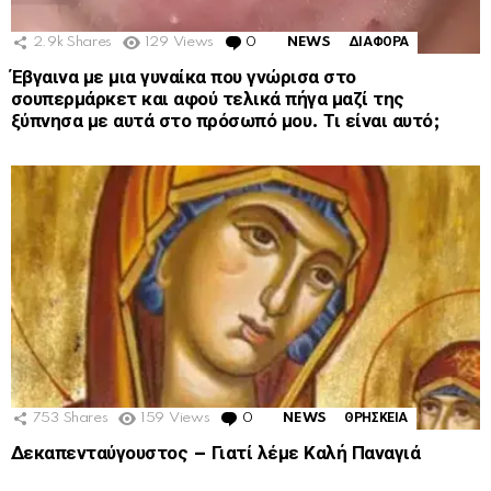
2.9k
Shares
129
Views
0
Comments
NEWS
ΔΙΑΦΟΡΑ
Έβγαινα με μια γυναίκα που γνώρισα στο
σουπερμάρκετ και αφού τελικά πήγα μαζί της
ξύπνησα με αυτά στο πρόσωπό μου. Τι είναι αυτό;
753
Shares
159
Views
0
Comments
NEWS
ΘΡΗΣΚΕΙΑ
Δεκαπενταύγουστος – Γιατί λέμε Καλή Παναγιά