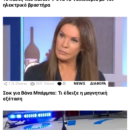
ηλεκτρικό βραστήρα
1.1k
Shares
169
Views
0
Comments
NEWS
ΔΙΑΦΟΡΑ
Σoκ για Βάνα Μπάρμπα: Τι έδειξε η μαγνητική
εξέταση