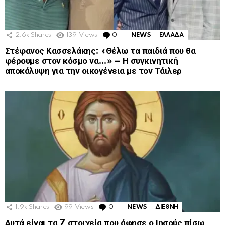
2.6k
Shares
139
Views
0
Comments
NEWS
ΕΛΛΑΔΑ
Στέφανος Κασσελάκης: «Θέλω τα παιδιά που θα
φέρουμε στον κόσμο να…» – Η συγκινητική
αποκάλυψη για την οικογένεια με τον Τάιλερ
1.9k
Shares
99
Views
0
Comments
NEWS
ΔΙΕΘΝΗ
Αυτά είναι τα 7 στοιχεία που άφησε ο Ιησούς πίσω