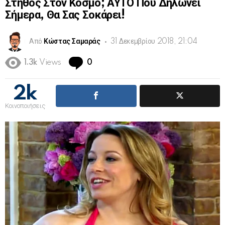
Στήθος Στον Κόσμο; ΑΥΤΟ Που Δηλώνει
Σήμερα, Θα Σας Σοκάρει!
Από
Κώστας Σαμαράς
31 Δεκεμβρίου 2018, 21:04
Comments
1.3k
Views
0
2k
Κοινοποιήσεις