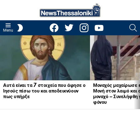
facebook
twitter
instagram
youtube
S
SWITCH
Menu
SKIN
LATEST
STORIES
Αυτά είναι τα 7 στοιχεία που άφησε ο
Μοναχός μαχαίρωσε 
Ιησούς πίσω του και αποδεικνύουν
Μονή στον λαιμό και 
πως υπήρξε
μοναχό – Συνελήφθη 
φόνου