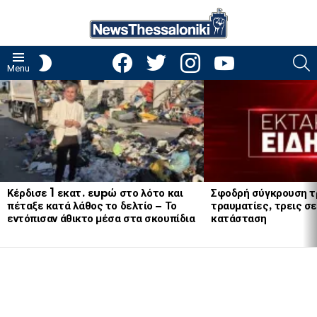
facebook
twitter
instagram
youtube
S
SWITCH
Menu
SKIN
LATEST
STORIES
Κέρδισε 1 εκατ. εupώ στο λότο και
Σφοδρή σύγκρουση τ
πέταξε κατά λάθος το δελτίο – Το
τραυματίες, τρεις σε
εντόπισαν άθικτο μέσα στα σκουπίδια
κατάσταση