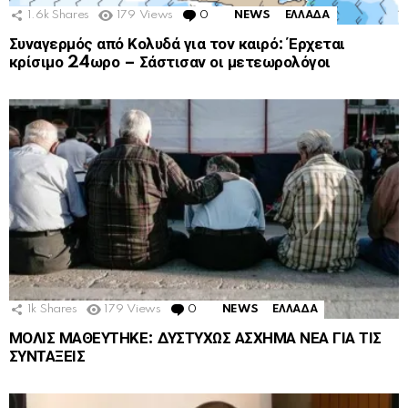
1.6k
Shares
179
Views
0
Comments
NEWS
ΕΛΛΑΔΑ
Συναγερμός από Κολυδά για τον καιρό: Έρχεται
κρίσιμο 24ωρο – Σάστισαν οι μετεωρολόγοι
1k
Shares
179
Views
0
Comments
NEWS
ΕΛΛΑΔΑ
ΜΟΛΙΣ ΜΑΘΕΥΤΗΚΕ: ΔΥΣΤΥΧΩΣ ΑΣΧΗΜΑ ΝΕΑ ΓΙΑ ΤΙΣ
ΣΥΝΤΑΞΕΙΣ