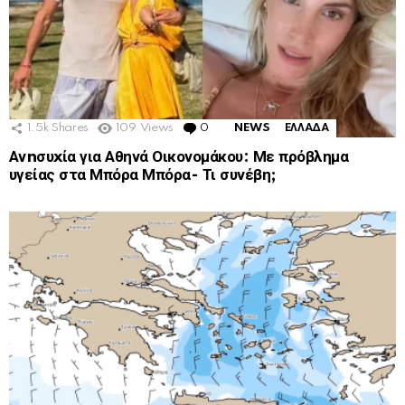
1.5k
Shares
109
Views
0
Comments
NEWS
ΕΛΛΑΔΑ
Ανnσυxία για Αθηνά Οικονομάκου: Με πρόβλημα
υγείας στα Μπόρα Μπόρα- Τι συνέβη;