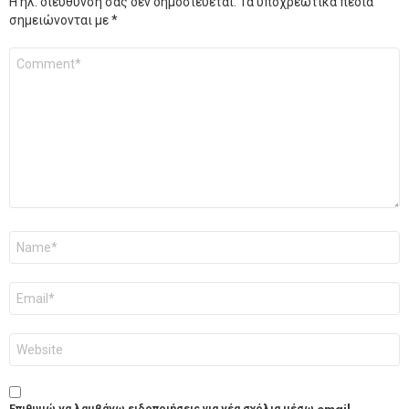
Η ηλ. διεύθυνση σας δεν δημοσιεύεται.
Τα υποχρεωτικά πεδία
σημειώνονται με
*
Σχόλιο
*
Όνομα
*
Email
*
Ιστότοπος