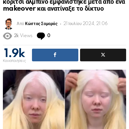
κορίτσι αλμπίνο εμφανίστηκε μετά από ένα
makeover και ανατίναξε το δίκτυο
Από
Κώστας Σαμαράς
21 Ιουλίου 2024, 21:06
Comments
2k
Views
0
1.9k
Κοινοποιήσεις