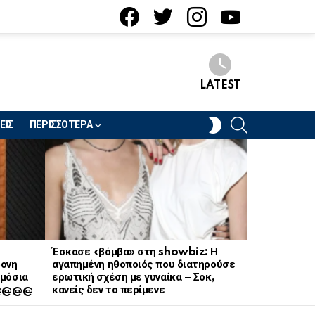
facebook
twitter
instagram
youtube
LATEST
SEARCH
SWITCH
ΕΙΣ
ΠΕΡΙΣΣΟΤΕΡΑ
SKIN
Έσκασε «βόμβα» στη showbiz: Η
Ποδοσφαιρι
ρονη
αγαπημένη ηθοποιός που διατηρούσε
κεραυνό κατ
μόσια
ερωτική σχέση με γυναίκα – Σοκ,
Ταϊλάνδη
 @@@@@
κανείς δεν το περίμενε