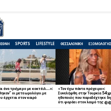
ΙΕΘΝΗ
SPORTS
LIFESTYLE
ΘΕΣΣΑΛΟΝΙΚΗ
ΕΞΟΜΟΛΟΓΗΣ
αι ένα τριήμερο με κοκτέιλ…»:
«Τον έχω πάντα πρόχειρο»:
θηκαν” οι μετεωρολόγοι με
Συνελήφθη στην Τουρκία 54χ
υ έρχεται στον καιρό
ηθοποιός που παραδέχτηκε δη
ότι φοράει στον λαιμό της