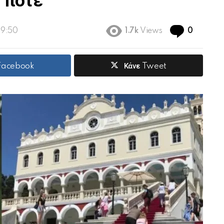
 ποτέ
Commen
19:50
1.7k
Views
0
 Facebook
Κάνε Tweet