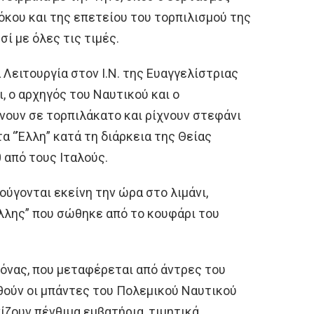
τόκου και της επετείου του τορπιλισμού της
σί με όλες τις τιμές.
 Λειτουργία στον Ι.Ν. της Ευαγγελίστριας
ι, ο αρχηγός του Ναυτικού και ο
ουν σε τορπιλάκατο και ρίχνουν στεφάνι
α “Έλλη” κατά τη διάρκεια της Θείας
 από τους Ιταλούς.
κούγονται εκείνη την ώρα στο λιμάνι,
Έλλης” που σώθηκε από το κουφάρι του
κόνας, που μεταφέρεται από άντρες του
θούν οι μπάντες του Πολεμικού Ναυτικού
νίζουν πένθιμα εμβατήρια, τιμητικά