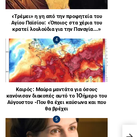
«Τρέμει» η γη από την προφητεία του
Αγίου Παϊσίου: «Όποιος στα χέρια του
κρατεί λουλούδια για την Παναγία…»
Καιρός: Μαύρα μαντάτα για όσους
κανόνισαν διακοπές αuτό το 10ήμερο του
Αύγουστου -Που θα έχει καύσωνα και που
θα βρέχει
Η Πα
εδει