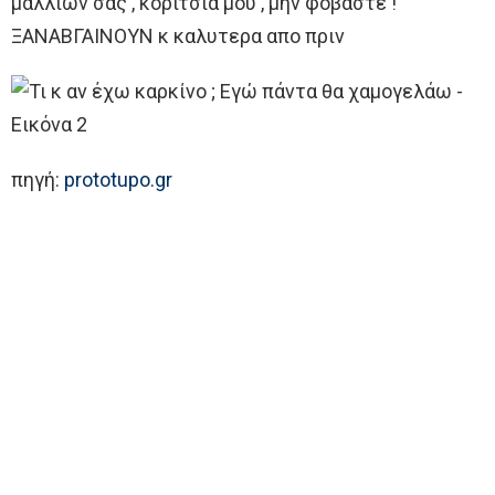
μαλλιών σας , κοριτσια μου , μην φοβάστε !
ΞΑΝΑΒΓΑΙΝΟΥΝ κ καλυτερα απο πριν
πηγή:
prototupo.gr