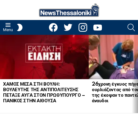
facebook
twitter
instagram
youtube
S
SWITCH
Menu
SKIN
LATEST
STORIES
ΧΑΜΟΣ ΜΕΣΑ ΣΤΗ ΒΟΥΛΗ:
26χρονη έγκυος πήγε
ΒΟΥΛΕΥΤΗΣ ΤΗΣ ΑΝΤΙΠΟΛΙΤΕΥΣΗΣ
ουρλιάζοντας από το
ΠΕΤΑΞΕ ΑΥΓΑ ΣΤΟΝ ΠΡΩΘΥΠΟΥΡΓΟ –
της έκοψαν το παντελ
ΠΑΝΙΚΟΣ ΣΤΗΝ ΑΙΘΟΥΣΑ
άναυδοι