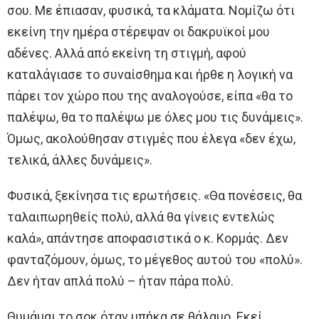
σου. Με έπιασαν, φυσικά, τα κλάματα. Νομίζω ότι
εκείνη την ημέρα στέρεψαν οι δακρυϊκοί μου
αδένες. Αλλά από εκείνη τη στιγμή, αφού
καταλάγιασε το συναίσθημα και ήρθε η λογική να
πάρει τον χώρο που της αναλογούσε, είπα «θα το
παλέψω, θα το παλέψω με όλες μου τις δυνάμεις».
Όμως, ακολούθησαν στιγμές που έλεγα «δεν έχω,
τελικά, άλλες δυνάμεις».
Φυσικά, ξεκίνησα τις ερωτήσεις. «Θα πονέσεις, θα
ταλαιπωρηθείς πολύ, αλλά θα γίνεις εντελώς
καλά», απάντησε αποφασιστικά ο κ. Κορμάς. Δεν
φανταζόμουν, όμως, το μέγεθος αυτού του «πολύ».
Δεν ήταν απλά πολύ – ήταν πάρα πολύ.
Θυμάμαι το σοκ όταν μπήκα σε θάλαμο. Εκεί