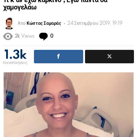
Τι κ αν έχω καρκίνο ; Εγώ πάντα θα
χαμογελάω
Από
Κώστας Σαμαράς
24 Σεπτεμβρίου 2019, 19:19
Comments
2k
Views
0
1.3k
Κοινοποιήσεις