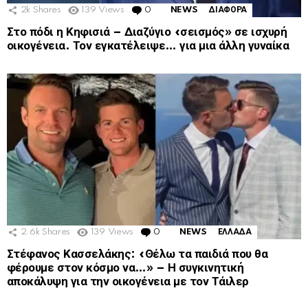
2k
Shares
139
Views
0
Comments
NEWS
ΔΙΑΦΟΡΑ
Στο πόδι η Κηφισιά – Διαζύγιο «σεισμός» σε ισχυρή
οικογένεια. Τον εγκατέλειψε… για μια άλλη γυναίκα
2.6k
Shares
139
Views
0
Comments
NEWS
ΕΛΛΑΔΑ
Στέφανος Κασσελάκης: «Θέλω τα παιδιά που θα
φέρουμε στον κόσμο να…» – Η συγκινητική
αποκάλυψη για την οικογένεια με τον Τάιλερ