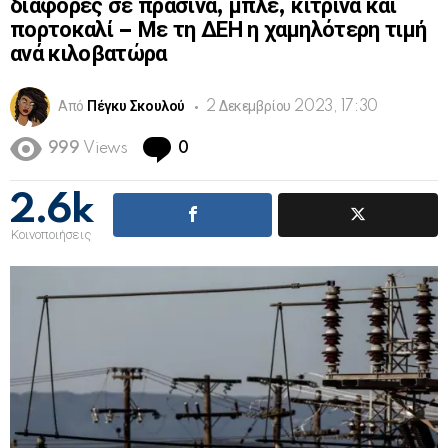
διαφορές σε πράσινα, μπλε, κίτρινα και
πορτοκαλί – Με τη ΔΕΗ η χαμηλότερη τιμή
ανά κιλοβατώρα
Από
Πέγκυ Σκουλού
2 Δεκεμβρίου 2023, 17:30
Comments
999
Views
0
2.6k
Κοινοποιήσεις