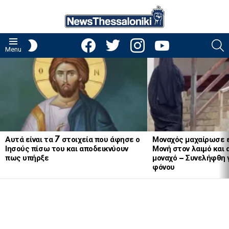
facebook
twitter
instagram
youtube
S
SWITCH
Menu
SKIN
LATEST
STORIES
Αυτά είναι τα 7 στοιχεία που άφησε ο
Μοναχός μαχαίρωσε 
Ιησούς πίσω του και αποδεικνύουν
Μονή στον λαιμό και 
πως υπήρξε
μοναχό – Συνελήφθη 
φόνου