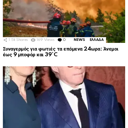
1.5k
Shares
169
Views
0
Comments
NEWS
ΕΛΛΑΔΑ
Συναγερμός για φωτιές τα επόμενα 24ωρα: Άνεμοι
έως 9 μποφόρ και 39°C