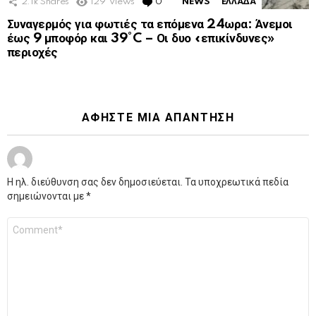
2.1k
Shares
129
Views
0
Comments
NEWS
ΕΛΛΑΔΑ
Συναγερμός για φωτιές τα επόμενα 24ωρα: Άνεμοι
έως 9 μποφόρ και 39°C – Οι δυο «επικίνδυνες»
περιοχές
ΑΦΉΣΤΕ ΜΙΑ ΑΠΆΝΤΗΣΗ
Η ηλ. διεύθυνση σας δεν δημοσιεύεται.
Τα υποχρεωτικά πεδία
σημειώνονται με
*
Σχόλιο
*