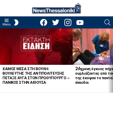
facebook
twitter
instagram
youtube
S
SWITCH
Menu
SKIN
LATEST
STORIES
ΧΑΜΟΣ ΜΕΣΑ ΣΤΗ ΒΟΥΛΗ:
26χρονη έγκυος πήγε
ΒΟΥΛΕΥΤΗΣ ΤΗΣ ΑΝΤΙΠΟΛΙΤΕΥΣΗΣ
ουρλιάζοντας από το
ΠΕΤΑΞΕ ΑΥΓΑ ΣΤΟΝ ΠΡΩΘΥΠΟΥΡΓΟ –
της έκοψαν το παντελ
ΠΑΝΙΚΟΣ ΣΤΗΝ ΑΙΘΟΥΣΑ
άναυδοι