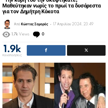
“Την κόρη του την σκεφτήκατε;”
Μαθεύτηκαν νωρίς το πρωί τα δυσάρεστα
για τον Δημήτρη Κόκοτα
Από
Κώστας Σαμαράς
17 Απριλίου 2024, 23:49
Comments
1.7k
Views
0
1.9k
Κοινοποιήσεις