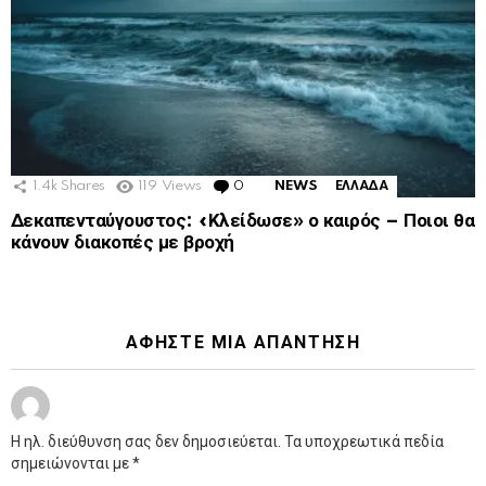
1.4k
Shares
119
Views
0
Comments
NEWS
ΕΛΛΑΔΑ
Δεκαπενταύγουστος: «Κλείδωσε» ο καιρός – Ποιοι θα
κάνουν διακοπές με βροχή
ΑΦΉΣΤΕ ΜΙΑ ΑΠΆΝΤΗΣΗ
Η ηλ. διεύθυνση σας δεν δημοσιεύεται.
Τα υποχρεωτικά πεδία
σημειώνονται με
*