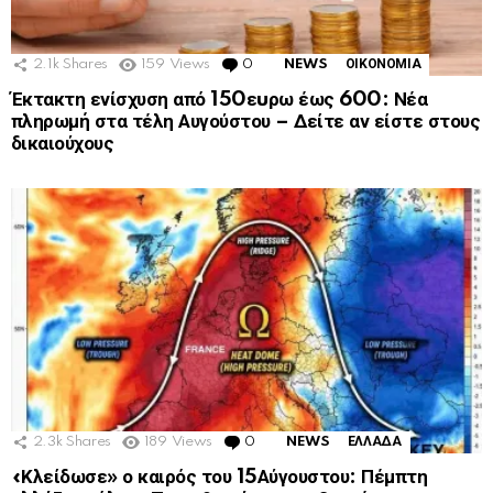
2.1k
Shares
159
Views
0
Comments
NEWS
ΟΙΚΟΝΟΜΙΑ
Έκτακτη ενίσχυση από 150εuρω έως 600: Νέα
πληρωμή στα τέλη Αυγούστου – Δείτε αν είστε στους
δικαιούχους
2.3k
Shares
189
Views
0
Comments
NEWS
ΕΛΛΑΔΑ
«Κλείδωσε» ο καιρός του 15Αύγουστου: Πέμπτη