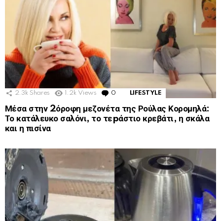
2.3k
Shares
1.2k
Views
0
Comments
LIFESTYLE
Μέσα στην 2όροφη μεζονέτα της Ρούλας Κορομηλά:
Το κατάλευκο σαλόνι, το τεpάστιο κρεβάτι, η σκάλα
και η πισίνα