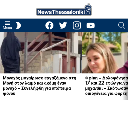
facebook
twitter
instagram
youtube
S
SWITCH
Menu
SKIN
LATEST
STORIES
Μοναχός μαχαίρωσε εργαζόμενο στη
Φpiκη – Δολοφόνησα
Μονή στον λαιμό και ακόμη έναν
17 και 22 ετών για ν
μοναχό – Συνελήφθη για απόπειρα
μηχανάκι – Σκότωσαν 
φόνου
οικογένεια για φορτη