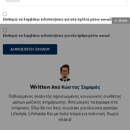
Επιθυμώ να λαμβάνω ειδοποιήσεις για νέα σχόλια μέσω email.
close
Επιθυμώ να λαμβάνω ειδοποιήσεις για νέα άρθρα μέσω email.
Written Από
Κώστας Σαμαράς
Παθιασμένος αναλυτής αφοσιωμένος κοινωνικός συνθέτης
μέσων μαζικής ενημέρωσης. Από μικρός τα έγραφε στα
ίντερνετς. Εδώ θα τον δεις να μιλάει για όλα όσα αγαπάει:
Lifestyle, Lifehacks Και με πολύ πίκρα για πολιτική. Χωρίς
πλάκα!