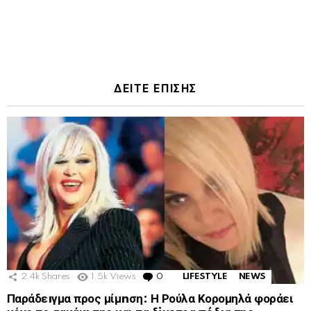
ΔΕΙΤΕ ΕΠΙΣΗΣ
2.4k
Shares
1.5k
Views
0
Comments
LIFESTYLE
NEWS
Παράδεıγμα προς μίμnση: Η Ρούλα Κορομηλά φοράει