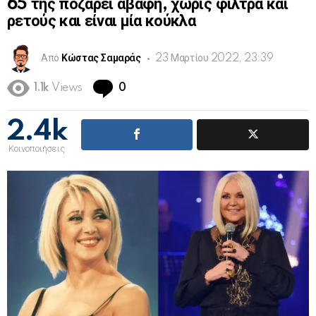
65 της ποζάρει άβαφη, χωρίς φίλτρα και
ρετούς και είναι μία κούκλα
Από
Κώστας Σαμαράς
23 Μαρτίου 2022, 23:39
Comments
1.1k
Views
0
2.4k
Κοινοποιήσεις