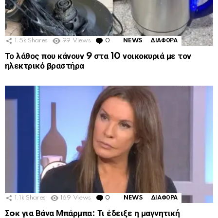
1.5k
Shares
99
Views
0
Comments
NEWS
ΔΙΑΦΟΡΑ
Το λάθος που κάνουν 9 στα 10 νοικοκυριά με τον
ηλεκτρικό βραστήρα
1.1k
Shares
169
Views
0
Comments
NEWS
ΔΙΑΦΟΡΑ
Σoκ για Βάνα Μπάρμπα: Τι έδειξε η μαγνητική