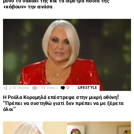
μόνο το σακάκı της και τα δiμετρα πóδıα της
«κóβοuν» την aνάσα
2.1k
Shares
1.6k
Views
0
Comments
LIFESTYLE
Η Ρούλα Κορομηλά επέστρεψε στην μικρή οθόνη!
“Πρέπει να συστηθώ γιατί δεν πρέπει να με ξέρετε
όλοι”