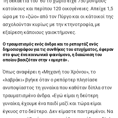
Τη δεκαετία του ‘60 το χωριό είχε 750 μόνιμους
κατοίκους και περίπου 120 οικογένειες. Απείχε 1,5
ώρα με το «ζώο» από τον Πύργο και οι κάτοικοί της
ασχολούνταν κυρίως με την κτηνοτροφία, με
εξαίρεση κάποιους γαιοκτήμονες.
Ο τραυματισμός ενός άνδρα και το ρεπορτάζ ενός
δημοσιογράφου για τις συνθήκες του ατυχήματος, έφεραν
στο φως ένα κοινωνικό φαινόμενο, η διαιώνιση του
οποίου βασιζόταν στην «ομερτά»
.
Όπως αναφέρει η «Μηχανή του Χρόνου», το
«λαβράκι» βγήκε όταν ο ρεπόρτερ πλησίασε
ανυποψίαστος τη γυναίκα που καθόταν δίπλα στον
τραυματισμένο άνδρα. «Εγώ είμαι η δεύτερη
γυναίκα, έχουμε ένα παιδί μαζί και τώρα είμαι
έγκυος στο δεύτερο. Δεν είμαστε παντρεμένοι. Να