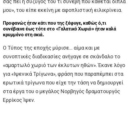
σας πει η σύζυγός του τι συνέβη που κάθεται δίπλα
μου», του είπε εκείνη με αφοπλιστική ειλικρίνεια.
Προφανώς ήταν κάτι που της ξέφυγε, καθώς ό,τι
συνέβαινε έως τότε στο «Γαλατικό Χωριό» ήταν καλά
κρυμμένο στη σκιά.
Ο Τύπος της εποχής μύρισε… αίμα και με
συνοπτικές διαδικασίες ανήγαγε σε σκάνδαλο το
«αμαρτωλό χωριό των έκλυτων ηθών». Έκανε λόγο
για «Ιψενικά Τρίγωνα», φράση που παραπέμπει στα
ερωτικά τρίγωνα που είχε την τάση να δημιουργεί
στα έργα του ο μεγάλος Νορβηγός δραματουργός
Ερρίκος Ίψεν.