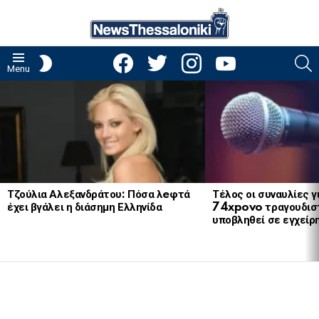
facebook
twitter
instagram
youtube
S
SWITCH
Menu
SKIN
LATEST
STORIES
Τζούλια Αλεξανδράτου: Πόσα λeφτά
Τέλος οι συναυλίες γ
έχει βγάλει η διάσημη Ελληνίδα
74xpovo τραγουδισ
υποβληθεί σε εγχείρ