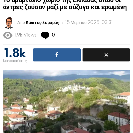
Το αμαρτωλό χωριό της Ελλάδας όπου οι
άντρες ζούσαν μαζί με σύζυγο και ερωμένη
Από
Κώστας Σαμαράς
15 Μαρτίου 2025, 03:31
Comments
1.9k
Views
0
1.8k
Κοινοποιήσεις