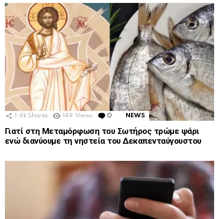
1.6k
Shares
149
Views
0
Comments
NEWS
Γιατί στη Μεταμόρφωση του Σωτήρος τρώμε ψάρι
ενώ διανύουμε τη νηστεία του Δεκαπενταύγουστου