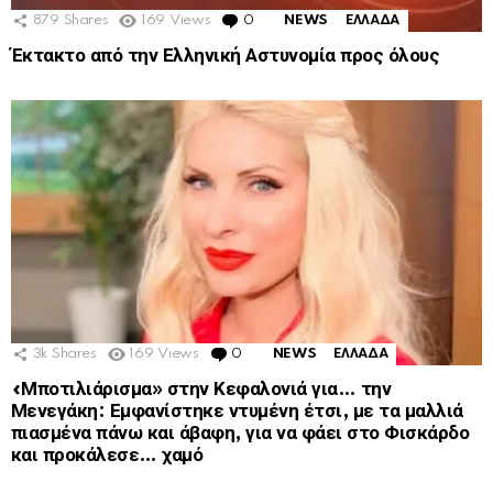
879
Shares
169
Views
0
Comments
NEWS
ΕΛΛΑΔΑ
Έκτακτο από την Ελληνική Αστυνομία προς όλους
3k
Shares
169
Views
0
Comments
NEWS
ΕΛΛΑΔΑ
«Μποτιλιάρισμα» στην Κεφαλονιά για… την
Μενεγάκη: Εμφανίστηκε ντυμένη έτσι, με τα μαλλιά
πιασμένα πάνω και άβαφη, για να φάει στο Φισκάρδο
και προκάλεσε… χαμό