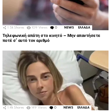
1.5k
Shares
109
Views
0
Comments
NEWS
ΕΛΛΑΔΑ
Τηλεφωνική απάτη στο κινητό – Μην απαντήσετε
ποτέ σ’ αυτό τον αριθμό
1.4k
Shares
149
Views
0
Comments
NEWS
ΕΛΛΑΔΑ