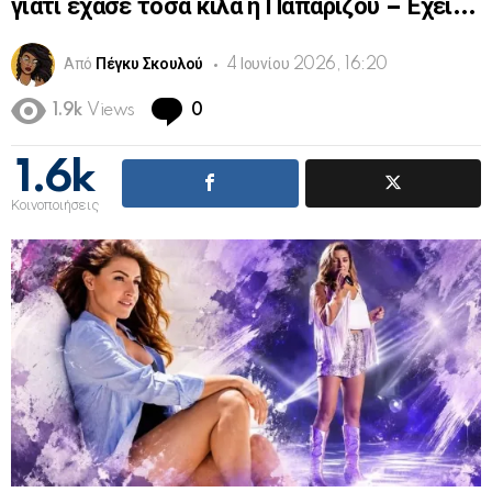
γιατί έχασε τόσα κιλά η Παπαρίζου – Έχει…
Από
Πέγκυ Σκουλού
4 Ιουνίου 2026, 16:20
Comments
1.9k
Views
0
1.6k
Κοινοποιήσεις