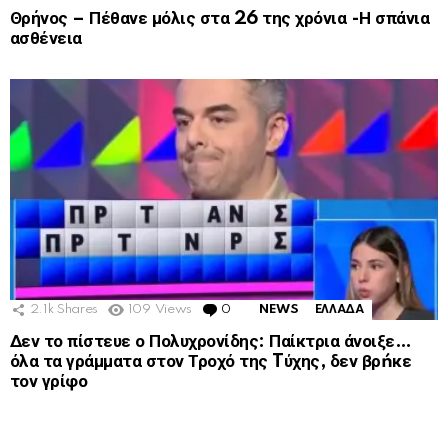
Θρήνος – Πέθανε μόλις στα 26 της χρόνια -Η σπάνια
ασθένεια
2.1k
Shares
109
Views
0
Comments
NEWS
ΕΛΛΑΔΑ
Δεν το πίστευε ο Πολυχρονίδης: Παίκτρια άνοιξε…
όλα τα γράμματα στον Τροχό της Tύχης, δεν βρńκε
τον γρίφο