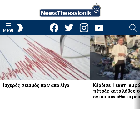
facebook
twitter
instagram
youtube
S
SWITCH
Menu
SKIN
LATEST
STORIES
Ισχυρός σεισμός πριν από λίγο
Κέρδισε 1 εκατ. εup
πέταξε κατά λάθος το
εντόπισαν άθικτο μέ