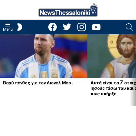
facebook
twitter
instagram
youtube
S
SWITCH
Menu
SKIN
LATEST
STORIES
Βαρύ πένθος για τον Λιονέλ Μέσι
Αυτά είναι τα 7 στοι
Ιησούς πίσω του και
πως υπήρξε