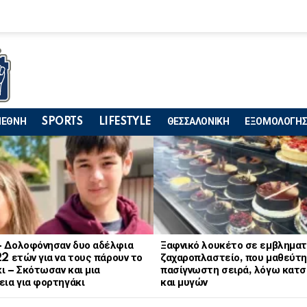
ΙΕΘΝΗ
SPORTS
LIFESTYLE
ΘΕΣΣΑΛΟΝΙΚΗ
ΕΞΟΜΟΛΟΓΗΣ
– Δολοφόνησαν δυο αδέλφια
Ξαφνικό λουκέτο σε εμβληματ
22 ετών για να τους πάρουν το
ζαχαροπλαστείο, που μαθεύτη
ι – Σκότωσαν και μια
πασίγνωστη σειρά, λόγω κατ
εια για φορτηγάκι
και μυγών