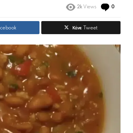
Commen
2k
Views
0
acebook
Κάνε Tweet