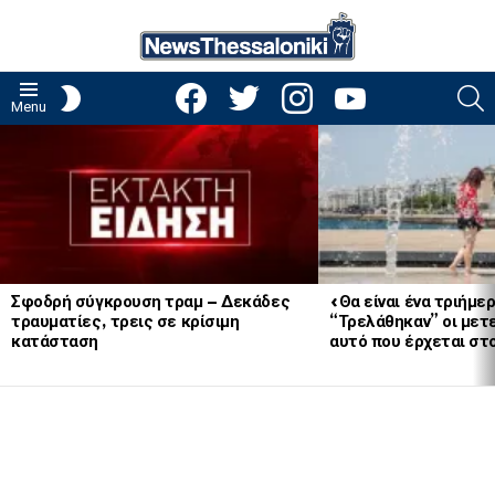
facebook
twitter
instagram
youtube
S
SWITCH
Menu
SKIN
LATEST
STORIES
Σφοδρή σύγκρουση τραμ – Δεκάδες
«Θα είναι ένα τριήμε
τραυματίες, τρεις σε κρίσιμη
“Τρελάθηκαν” οι μετ
κατάσταση
αυτό που έρχεται στο