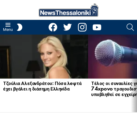
facebook
twitter
instagram
youtube
S
SWITCH
Menu
SKIN
LATEST
STORIES
Τζούλια Αλεξανδράτου: Πόσα λeφτά
Τέλος οι συναυλίες γ
έχει βγάλει η διάσημη Ελληνίδα
74xpovo τραγουδισ
υποβληθεί σε εγχείρ