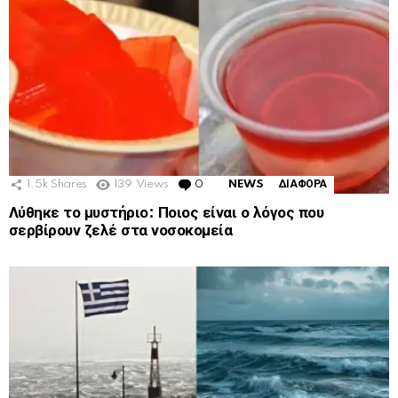
1.5k
Shares
139
Views
0
Comments
NEWS
ΔΙΑΦΟΡΑ
Λύθηκε το μυστήριο: Ποιος είναι ο λόγος που
σερβίρουν ζελέ στα νοσοκομεία