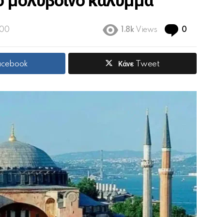
ο μολύβδινο κάλυμμα
Commen
:00
1.8k
Views
0
Facebook
Κάνε Tweet