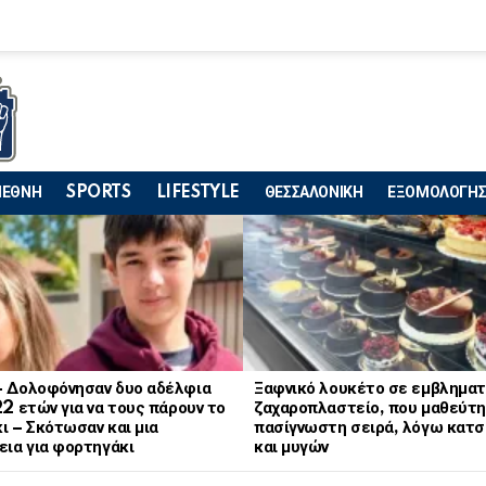
ΙΕΘΝΗ
SPORTS
LIFESTYLE
ΘΕΣΣΑΛΟΝΙΚΗ
ΕΞΟΜΟΛΟΓΗΣ
– Δολοφόνησαν δυο αδέλφια
Ξαφνικό λουκέτο σε εμβληματ
22 ετών για να τους πάρουν το
ζαχαροπλαστείο, που μαθεύτη
ι – Σκότωσαν και μια
πασίγνωστη σειρά, λόγω κατ
εια για φορτηγάκι
και μυγών