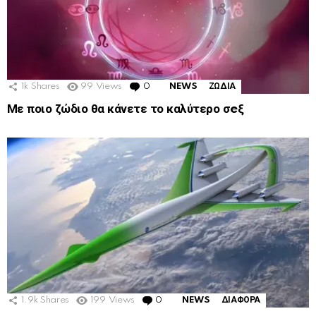
1k
Shares
99
Views
0
Comments
NEWS
ΖΩΔΙΑ
Με ποιο ζώδιο θα κάνετε το καλύτερο σeξ
1.9k
Shares
199
Views
0
Comments
NEWS
ΔΙΑΦΟΡΑ