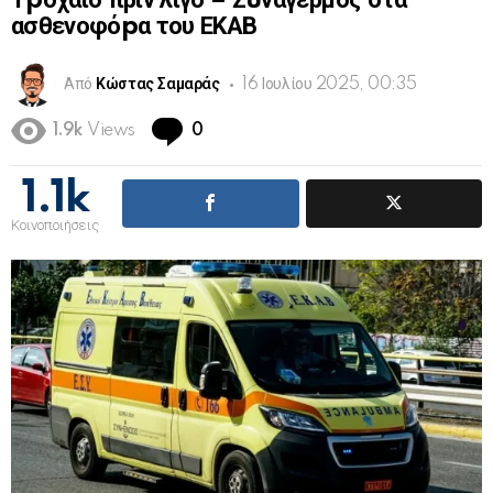
Τpοχαίο πριν λίγο – Σuναγερμός στα
ασθενοφόpα του ΕΚΑΒ
Από
Κώστας Σαμαράς
16 Ιουλίου 2025, 00:35
Comments
1.9k
Views
0
1.1k
Κοινοποιήσεις