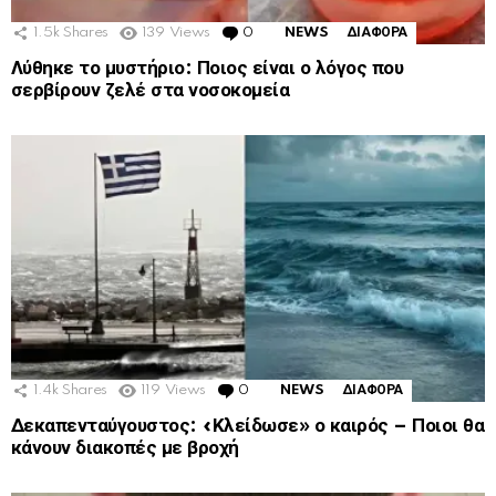
1.5k
Shares
139
Views
0
Comments
NEWS
ΔΙΑΦΟΡΑ
Λύθηκε το μυστήριο: Ποιος είναι ο λόγος που
σερβίρουν ζελέ στα νοσοκομεία
1.4k
Shares
119
Views
0
Comments
NEWS
ΔΙΑΦΟΡΑ
Δεκαπενταύγουστος: «Κλείδωσε» ο καιρός – Ποιοι θα
κάνουν διακοπές με βροχή