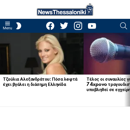
facebook
twitter
instagram
youtube
S
SWITCH
Menu
SKIN
LATEST
STORIES
Τζούλια Αλεξανδράτου: Πόσα λeφτά
Τέλος οι συναυλίες γ
έχει βγάλει η διάσημη Ελληνίδα
74xpovo τραγουδισ
υποβληθεί σε εγχείρ