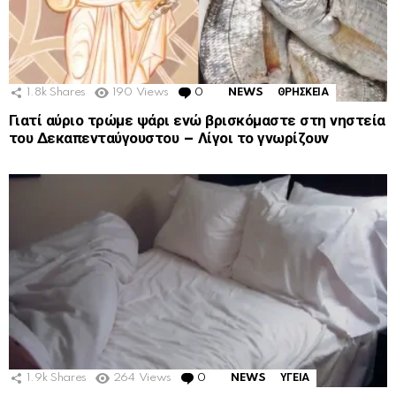
1.8k
Shares
190
Views
0
Comments
NEWS
ΘΡΗΣΚΕΙΑ
Γιατί αύριο τρώμε ψάρι ενώ βρισκόμαστε στη νηστεία
του Δεκαπενταύγουστου – Λίγοι το γνωρίζουν
1.9k
Shares
264
Views
0
Comments
NEWS
ΥΓΕΙΑ