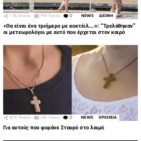
1.9k
Shares
199
Views
0
Comments
NEWS
ΔΙΕΘΝΗ
«Θα είναι ένα τριήμερο με κοκτέιλ…»: “Τρελάθηκαν”
οι μετεωρολόγοι με αυτό που έρχεται στον καιρό
879
Shares
146
Views
0
Comments
NEWS
ΘΡΗΣΚΕΙΑ
Για αυτούς που φοράνε Σταυρό στο λαιμό