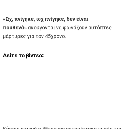
«Ωχ, πνίγηκε, ωχ πνίγηκε, δεν είναι
πουθενά»
ακούγονται να φωνάζουν αυτόπτες
μάρτυρες για τον 45χρονο.
Δείτε το βίντεο:
Κάποια στιγμή ο 45χρονος εντοπίστηκε χωρίς τις