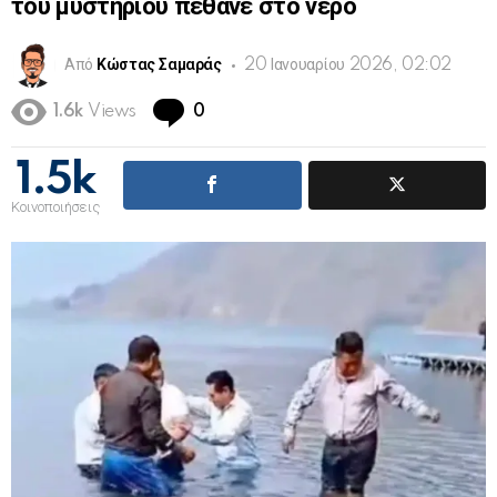
του μυστηρίου πέθανε στο νερό
Από
Κώστας Σαμαράς
20 Ιανουαρίου 2026, 02:02
Comments
1.6k
Views
0
1.5k
Κοινοποιήσεις