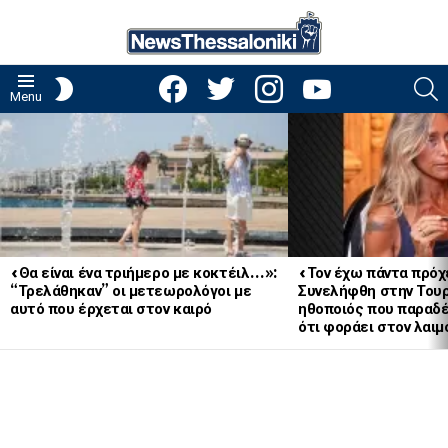
facebook
twitter
instagram
youtube
S
SWITCH
Menu
SKIN
LATEST
STORIES
«Θα είναι ένα τριήμερο με κοκτέιλ…»:
«Τον έχω πάντα πρόχ
“Τρελάθηκαν” οι μετεωρολόγοι με
Συνελήφθη στην Του
αυτό που έρχεται στον καιρό
ηθοποιός που παραδ
ότι φοράει στον λ