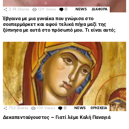
2.9k
Shares
129
Views
0
Comments
NEWS
ΔΙΑΦΟΡΑ
Έβγαινα με μια γυναίκα που γνώρισα στο
σουπερμάρκετ και αφού τελικά πήγα μαζί της
ξύπνησα με αυτά στο πρόσωπό μου. Τι είναι αυτό;
753
Shares
159
Views
0
Comments
NEWS
ΘΡΗΣΚΕΙΑ
Δεκαπενταύγουστος – Γιατί λέμε Καλή Παναγιά