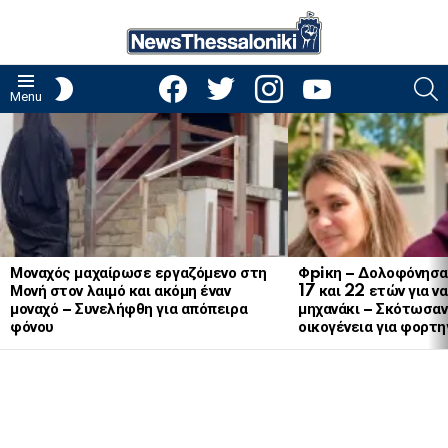
facebook
twitter
instagram
youtube
S
SWITCH
Menu
SKIN
LATEST
STORIES
Μοναχός μαχαίρωσε εργαζόμενο στη
Φpiκη – Δολοφόνησα
Μονή στον λαιμό και ακόμη έναν
17 και 22 ετών για ν
μοναχό – Συνελήφθη για απόπειρα
μηχανάκι – Σκότωσαν 
φόνου
οικογένεια για φορτη