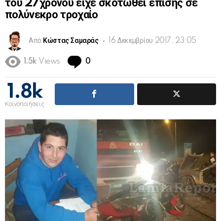
του 27χρονου είχε σκοτωθεί επίσης σε
πολύνεκρο τροχαίο
Από
Κώστας Σαμαράς
16 Δεκεμβρίου 2017, 23:05
Comments
1.5k
Views
0
1.8k
Κοινοποιήσεις