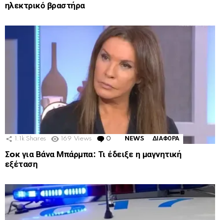
ηλεκτρικό βραστήρα
1.1k
Shares
169
Views
0
Comments
NEWS
ΔΙΑΦΟΡΑ
Σoκ για Βάνα Μπάρμπα: Τι έδειξε η μαγνητική
εξέταση