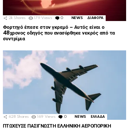
2k
Shares
179
Views
0
Comments
NEWS
ΔΙΑΦΟΡΑ
Φορτηγό έπεσε στον γκρεμό – Αυτός είναι ο
48χρονος οδηγός που ανασύρθηκε νεκρός από τα
συντρίμια
628
Shares
169
Views
0
Comments
NEWS
ΕΛΛΑΔΑ
ΠΤΩΧΕΥΣΕ ΠΑΣΙΓΝΩΣΤΗ ΕΛΛΗΝΙΚΗ ΑΕΡΟΠΟΡΙΚΗ