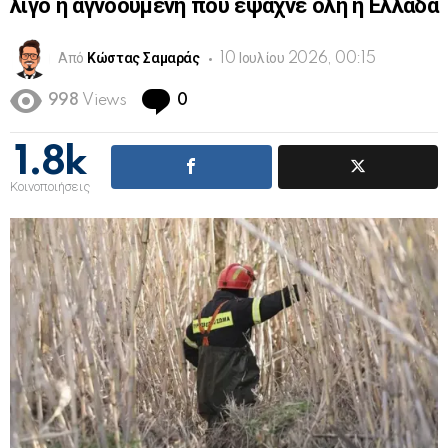
λίγο η αγνοούμενη που έψαχνε όλη η Ελλάδα
Από
Κώστας Σαμαράς
10 Ιουλίου 2026, 00:15
Comments
998
Views
0
1.8k
Κοινοποιήσεις