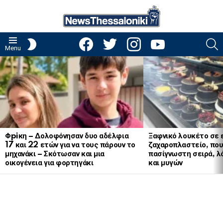
facebook
twitter
instagram
youtube
S
SWITCH
Menu
SKIN
LATEST
STORIES
Φpiκη – Δολοφόνησαν δυο αδέλφια
Ξαφνικό λουκέτο σε 
17 και 22 ετών για να τους πάρουν το
ζαχαροπλαστείο, πο
μηχανάκι – Σκότωσαν και μια
πασίγνωστη σειρά, 
οικογένεια για φορτηγάκι
και μυγών