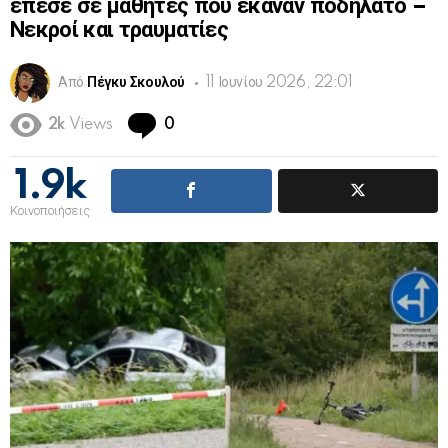
έπεσε σε μαθητές που έκαναν ποδήλατο –
Νεκροί και τραυματίες
Από
Πέγκυ Σκουλού
11 Ιουνίου 2026, 22:01
Comments
2k
Views
0
1.9k
Κοινοποιήσεις