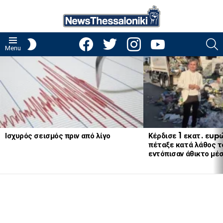
facebook
twitter
instagram
youtube
S
SWITCH
Menu
SKIN
LATEST
STORIES
Ισχυρός σεισμός πριν από λίγο
Κέρδισε 1 εκατ. εup
πέταξε κατά λάθος το
εντόπισαν άθικτο μέ