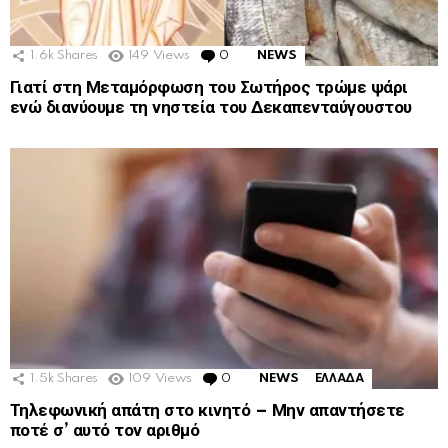
1.6k
Shares
149
Views
0
Comments
NEWS
Γιατί στη Μεταμόρφωση του Σωτήρος τρώμε ψάρι
ενώ διανύουμε τη νηστεία του Δεκαπενταύγουστου
1.5k
Shares
109
Views
0
Comments
NEWS
ΕΛΛΑΔΑ
Τηλεφωνική απάτη στο κινητό – Μην απαντήσετε
ποτέ σ’ αυτό τον αριθμό