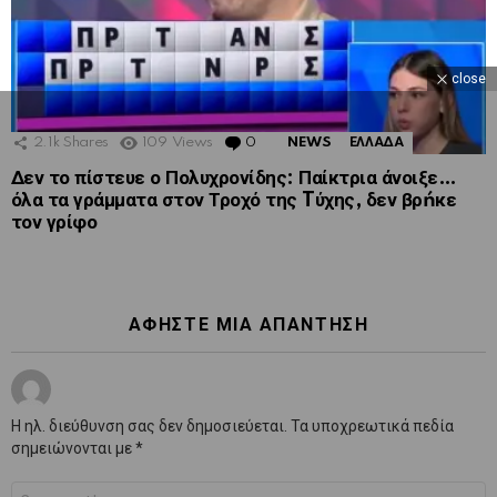
close
2.1k
Shares
109
Views
0
Comments
NEWS
ΕΛΛΑΔΑ
Δεν το πίστευε ο Πολυχρονίδης: Παίκτρια άνοιξε…
όλα τα γράμματα στον Τροχό της Tύχης, δεν βρńκε
τον γρίφο
ΑΦΉΣΤΕ ΜΙΑ ΑΠΆΝΤΗΣΗ
Η ηλ. διεύθυνση σας δεν δημοσιεύεται.
Τα υποχρεωτικά πεδία
σημειώνονται με
*
Σχόλιο