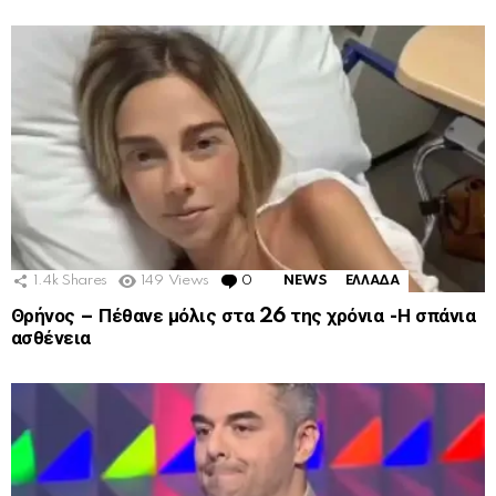
1.4k
Shares
149
Views
0
Comments
NEWS
ΕΛΛΑΔΑ
Θρήνος – Πέθανε μόλις στα 26 της χρόνια -Η σπάνια
ασθένεια