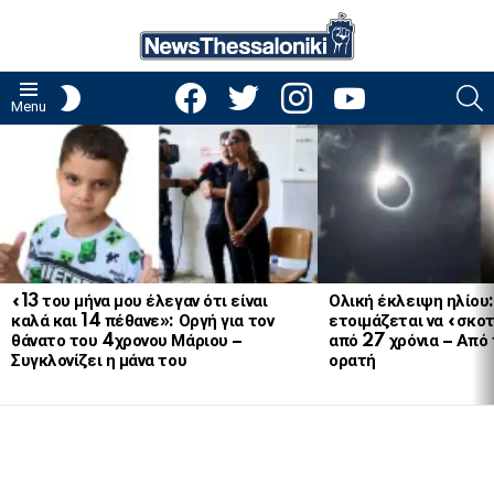
facebook
twitter
instagram
youtube
S
SWITCH
Menu
SKIN
LATEST
STORIES
«13 του μήνα μου έλεγαν ότι είναι
Ολική έκλειψη ηλίου
καλά και 14 πέθανε»: Οργή για τον
ετοιμάζεται να «σκοτ
θάνατο του 4χρονου Μάριου –
από 27 χρόνια – Από 
Συγκλονίζει η μάνα του
ορατή