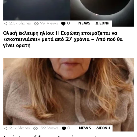
2.3k
Shares
99
Views
0
Comments
NEWS
ΔΙΕΘΝΗ
Ολική έκλειψη ηλίου: Η Ευρώπη ετοιμάζεται να
«σκοτεινιάσει» μετά από 27 χρόνια – Από πού θα
γίνει ορατή
2.1k
Shares
159
Views
0
Comments
NEWS
ΔΙΕΘΝΗ