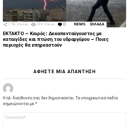
1.9k
Shares
149
Views
0
Comments
NEWS
ΕΛΛΑΔΑ
ΕΚΤΑΚΤΟ – Καιρός: Δεκαπενταύγουστος με
καταιγίδες και πτώση του υδραργύρου – Ποιες
περιοχές θα επηρεαστούν
ΑΦΉΣΤΕ ΜΙΑ ΑΠΆΝΤΗΣΗ
Η ηλ. διεύθυνση σας δεν δημοσιεύεται.
Τα υποχρεωτικά πεδία
σημειώνονται με
*
Σχόλιο
*