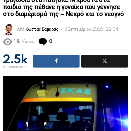
Τραγωδία στα Πατήσια: Μπροστά στα
παιδιά της πέθανε η γυναίκα που γέννησε
στο διαμέρισμά της – Νεκρό και το νεογνό
Από
Κώστας Σαμαράς
3 Σεπτεμβρίου 2025, 22:34
Comments
1.1k
Views
0
2.5k
Κοινοποιήσεις