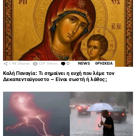
1.9k
Shares
139
Views
0
Comments
NEWS
ΘΡΗΣΚΕΙΑ
Καλή Παναγία: Τι σημαίνει η ευχή που λέμε τον
Δεκαπενταύγουστο – Είναι σωστή ή λάθος;