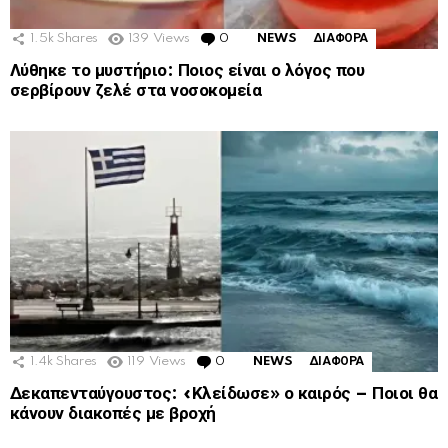
1.5k
Shares
139
Views
0
Comments
NEWS
ΔΙΑΦΟΡΑ
Λύθηκε το μυστήριο: Ποιος είναι ο λόγος που
σερβίρουν ζελέ στα νοσοκομεία
1.4k
Shares
119
Views
0
Comments
NEWS
ΔΙΑΦΟΡΑ
Δεκαπενταύγουστος: «Κλείδωσε» ο καιρός – Ποιοι θα
κάνουν διακοπές με βροχή