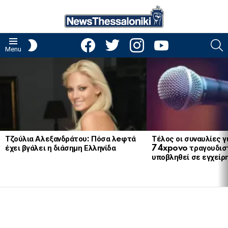
facebook
twitter
instagram
youtube
S
SWITCH
Menu
SKIN
LATEST
STORIES
Τζούλια Αλεξανδράτου: Πόσα λeφτά
Τέλος οι συναυλίες γ
έχει βγάλει η διάσημη Ελληνίδα
74xpovo τραγουδισ
υποβληθεί σε εγχείρ