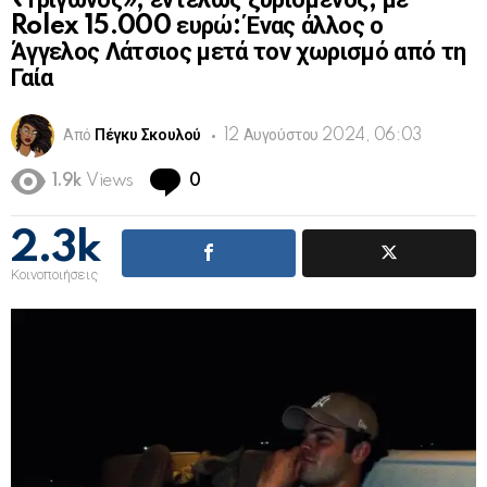
«Τρίγωνος», εντελώς ξυρισμένος, με
Rolex 15.000 ευρώ: Ένας άλλος ο
Άγγελος Λάτσιος μετά τον χωρισμό από τη
Γαία
Από
Πέγκυ Σκουλού
12 Αυγούστου 2024, 06:03
Comments
1.9k
Views
0
2.3k
Κοινοποιήσεις