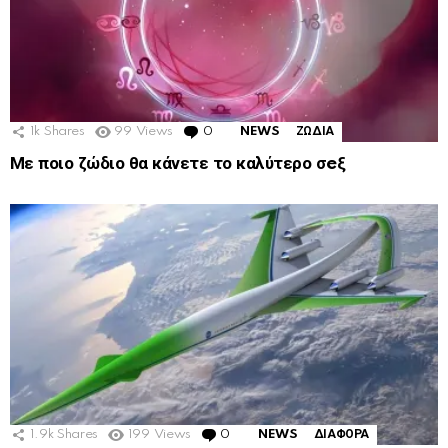
1k
Shares
99
Views
0
Comments
NEWS
ΖΩΔΙΑ
Με ποιο ζώδιο θα κάνετε το καλύτερο σeξ
1.9k
Shares
199
Views
0
Comments
NEWS
ΔΙΑΦΟΡΑ