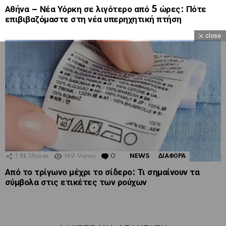
Αθήνα – Νέα Υόρκη σε λιγότερο από 5 ώρες: Πότε
επιβιβαζόμαστε στη νέα υπερηχητική πτήση
close
1.8k
Shares
169
Views
0
Comments
NEWS
ΔΙΑΦΟΡΑ
Από το τρίγωνο μέχρι το σίδερο: Τι σημαίνουν τα
σύμβολα στις ετικέτες των ρούχων