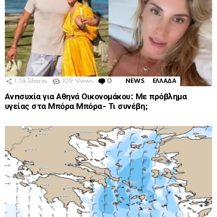
1.5k
Shares
109
Views
0
Comments
NEWS
ΕΛΛΑΔΑ
Ανnσυxία για Αθηνά Οικονομάκου: Με πρόβλημα
υγείας στα Μπόρα Μπόρα- Τι συνέβη;