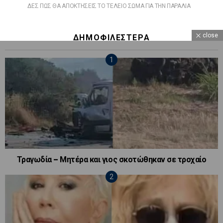
ΔΕΣ ΠΩΣ ΘΑ ΑΠΟΚΤΗΣΕΙΣ ΤΟ ΤΕΛΕΙΟ ΣΩΜΑ ΓΙΑ ΤΗΝ ΠΑΡΑΛΙΑ
close
ΔΗΜΟΦΙΛΕΣΤΕΡΑ
Τραγωδία – Μητέρα και γιος σκοτώθηκαν σε τροχαίο