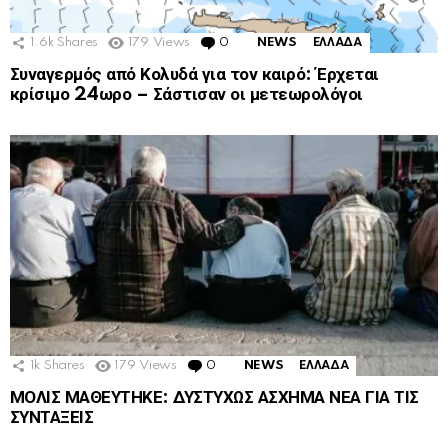
1.6k
Shares
179
Views
0
Comments
NEWS
ΕΛΛΑΔΑ
Συναγερμός από Κολυδά για τον καιρό: Έρχεται
κρίσιμο 24ωρο – Σάστισαν οι μετεωρολόγοι
1k
Shares
179
Views
0
Comments
NEWS
ΕΛΛΑΔΑ
ΜΟΛΙΣ ΜΑΘΕΥΤΗΚΕ: ΔΥΣΤΥΧΩΣ ΑΣΧΗΜΑ ΝΕΑ ΓΙΑ ΤΙΣ
ΣΥΝΤΑΞΕΙΣ