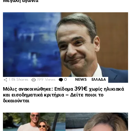
Μεγάλη αγωνία
1.8k
Shares
199
Views
0
Comments
NEWS
ΕΛΛΑΔΑ
Μόλις ανακοινώθηκε: Επίδομα 391€ χωρίς ηλικιακά
και εισοδηματικά κριτήρια – Δείτε ποιοι το
δικαιούνται