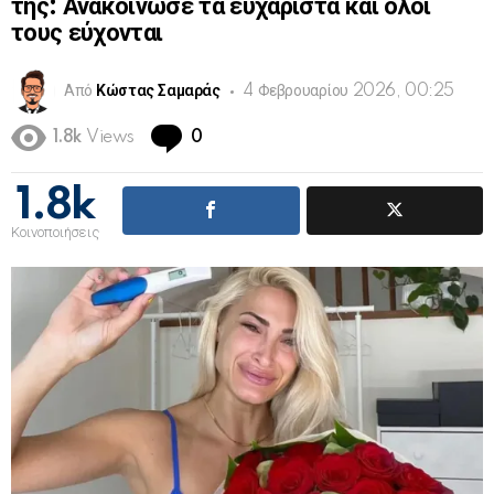
της: Ανακοίνωσε τα ευχάριστα και όλοι
τους εύχονται
Από
Κώστας Σαμαράς
4 Φεβρουαρίου 2026, 00:25
Comments
1.8k
Views
0
1.8k
Κοινοποιήσεις