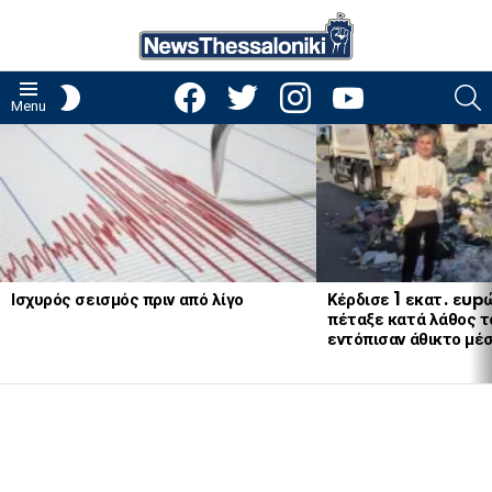
facebook
twitter
instagram
youtube
S
SWITCH
Menu
SKIN
LATEST
STORIES
Ισχυρός σεισμός πριν από λίγο
Κέρδισε 1 εκατ. εup
πέταξε κατά λάθος το
εντόπισαν άθικτο μέ