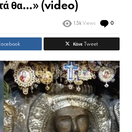
πτά θα…» (video)
Commen
1.5k
Views
0
 Facebook
Κάνε Tweet