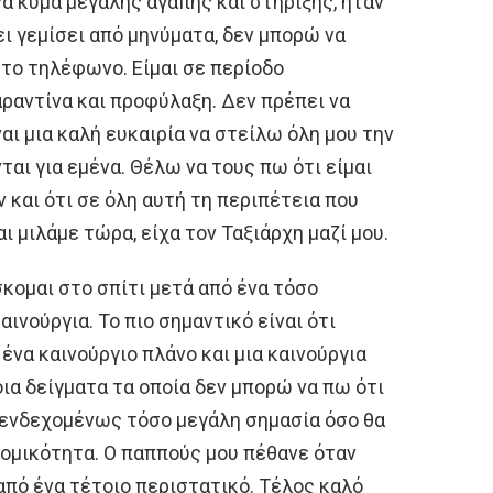
να κύμα μεγάλης αγάπης και στήριξης, ήταν
χει γεμίσει από μηνύματα, δεν μπορώ να
το τηλέφωνο. Είμαι σε περίοδο
αραντίνα και προφύλαξη. Δεν πρέπει να
αι μια καλή ευκαιρία να στείλω όλη μου την
αι για εμένα. Θέλω να τους πω ότι είμαι
 και ότι σε όλη αυτή τη περιπέτεια που
αι μιλάμε τώρα, είχα τον Ταξιάρχη μαζί μου.
κομαι στο σπίτι μετά από ένα τόσο
αινούργια. Το πιο σημαντικό είναι ότι
 ένα καινούργιο πλάνο και μια καινούργια
οια δείγματα τα οποία δεν μπορώ να πω ότι
ενδεχομένως τόσο μεγάλη σημασία όσο θα
νομικότητα. Ο παππούς μου πέθανε όταν
από ένα τέτοιο περιστατικό. Τέλος καλό