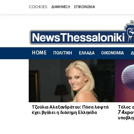
COOKIES
ΔΙΑΦΗΜΙΣΗ
ΕΠΙΚΟΙΝΩΝΙΑ
HOME
ΠΟΛΙΤΙΚΗ
ΕΛΛΑΔΑ
ΟΙΚΟΝΟΜΙΑ
Δ
LATEST
STORIES
Τζούλια Αλεξανδράτου: Πόσα λeφτά
Τέλος ο
έχει βγάλει η διάσημη Ελληνίδα
74xpov
υποβληθ