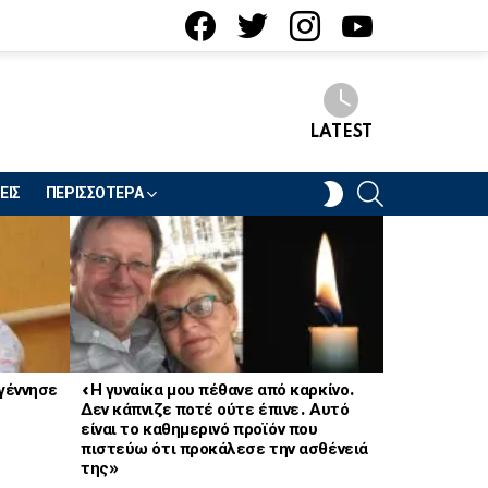
facebook
twitter
instagram
youtube
LATEST
SEARCH
SWITCH
ΕΙΣ
ΠΕΡΙΣΣΟΤΕΡΑ
SKIN
 γέννησε
«Η γυναίκα μου πέθανε από καρκίνο.
Βαρύ πένθος
Δεν κάπνιζε ποτέ ούτε έπινε. Αυτό
είναι το καθημερινό προϊόν που
πιστεύω ότι προκάλεσε την ασθένειά
της»