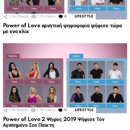
1.5k
Shares
1.7k
Views
4
Comments
LIFESTYLE
Power of Love αρνητική ψηφοφορία ψήφισε τώρα
με ενα κλίκ
1.4k
Shares
1.7k
Views
0
Comments
LIFESTYLE
Power of Love 2 Ψήφος 2019 Ψήφισε Τον
Αγαπημένο Σου Παίκτη