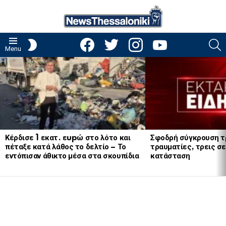
facebook
twitter
instagram
youtube
S
SWITCH
Menu
SKIN
LATEST
STORIES
Κέρδισε 1 εκατ. εupώ στο λότο και
Σφοδρή σύγκρουση τ
πέταξε κατά λάθος το δελτίο – Το
τραυματίες, τρεις σε
εντόπισαν άθικτο μέσα στα σκουπίδια
κατάσταση