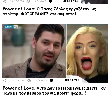
1.4k
Shares
1.1k
Views
0
Comments
LIFESTYLE
Power of Love: Ο Πάνος Ζάρλας εργαζόταν ως
στρίπερ! ΦΩΤΟΓΡΑΦΙΕΣ ντοκουμέντο!
2.3k
Shares
1.1k
Views
0
Comments
LIFESTYLE
Power of Love. Αυτο Δεν Το Περιμεναμε: Δειτε Τον
Πανο με τον πεθερο του για πρωτη φορα…!