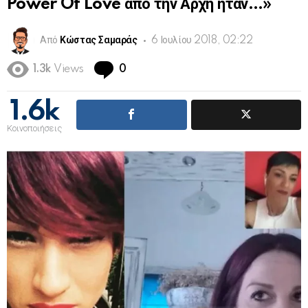
Power Of Love από την Αρχή ήταν…»
Από
Κώστας Σαμαράς
6 Ιουλίου 2018, 02:22
Comments
1.3k
Views
0
1.6k
Κοινοποιήσεις