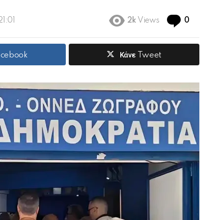
Commen
21:01
2k
Views
0
acebook
Κάνε Tweet