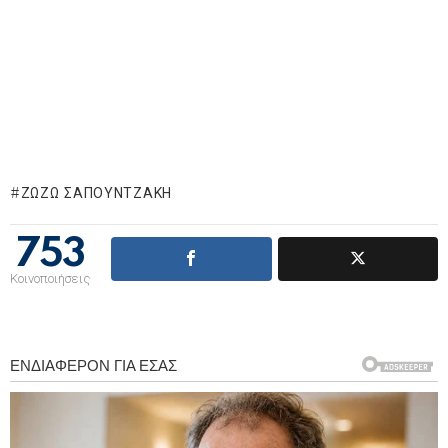
ΖΩΖΏ ΣΑΠΟΥΝΤΖΆΚΗ
753
Κοινοποιήσεις