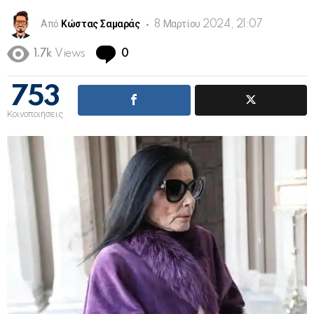
Από
Κώστας Σαμαράς
8 Μαρτίου 2024, 21:07
Comments
1.7k
Views
0
753
Κοινοποιήσεις