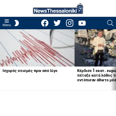
facebook
twitter
instagram
youtube
S
SWITCH
Menu
SKIN
LATEST
STORIES
Ισχυρός σεισμός πριν από λίγο
Κέρδισε 1 εκατ. εup
πέταξε κατά λάθος το
εντόπισαν άθικτο μέ