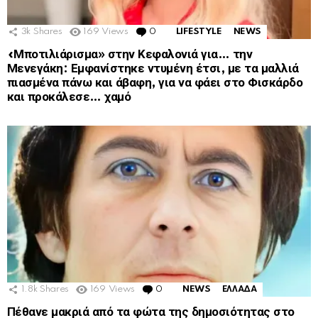
3k
Shares
169
Views
0
Comments
LIFESTYLE
NEWS
«Μποτιλιάρισμα» στην Κεφαλονιά για… την
Μενεγάκη: Εμφανίστηκε ντυμένη έτσι, με τα μαλλιά
πιασμένα πάνω και άβαφη, για να φάει στο Φισκάρδο
και προκάλεσε… χαμό
1.8k
Shares
169
Views
0
Comments
NEWS
ΕΛΛΑΔΑ
Πέθανε μακριά από τα φώτα της δημοσιότητας στο