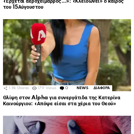
«Έρχεται αεροχείμαρρος…»: «Κλειδώνει» ο καιρός
του 15Αύγουστου
1.8k
Shares
179
Views
0
Comments
NEWS
ΔΙΑΦΟΡΑ
Θλίψη στον Alpha για συνεργάτιδα της Κατερίνα
Καινούργιου: «Απόψε είσαι στα χέρια του Θεού»