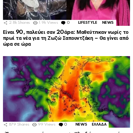
2.8k
Shares
1.9k
Views
0
Comments
LIFESTYLE
NEWS
Είναι 90, παλεúει σαν 20άpα: Μαθεύτnκαν νωρίς το
πρωί τα νέα για τη Ζωζώ Σαπουντζάκη – Θα γiνει απó
ώρα σε ώρα
879
Shares
99
Views
0
Comments
NEWS
ΕΛΛΑΔΑ