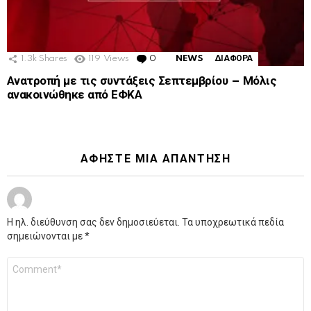
1.3k
Shares
119
Views
0
Comments
NEWS
ΔΙΑΦΟΡΑ
Ανατροπή με τις συντάξεις Σεπτεμβρίου – Μόλις
ανακοινώθηκε από ΕΦΚΑ
ΑΦΉΣΤΕ ΜΙΑ ΑΠΆΝΤΗΣΗ
Η ηλ. διεύθυνση σας δεν δημοσιεύεται.
Τα υποχρεωτικά πεδία
σημειώνονται με
*
Σχόλιο
*