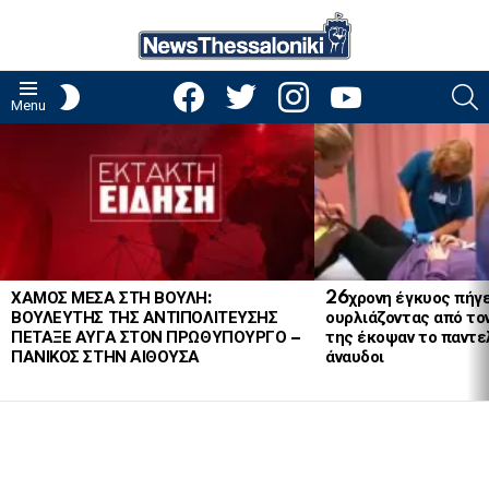
facebook
twitter
instagram
youtube
S
SWITCH
Menu
SKIN
LATEST
STORIES
ΧΑΜΟΣ ΜΕΣΑ ΣΤΗ ΒΟΥΛΗ:
26χρονη έγκυος πήγε
ΒΟΥΛΕΥΤΗΣ ΤΗΣ ΑΝΤΙΠΟΛΙΤΕΥΣΗΣ
ουρλιάζοντας από το
ΠΕΤΑΞΕ ΑΥΓΑ ΣΤΟΝ ΠΡΩΘΥΠΟΥΡΓΟ –
της έκοψαν το παντελ
ΠΑΝΙΚΟΣ ΣΤΗΝ ΑΙΘΟΥΣΑ
άναυδοι