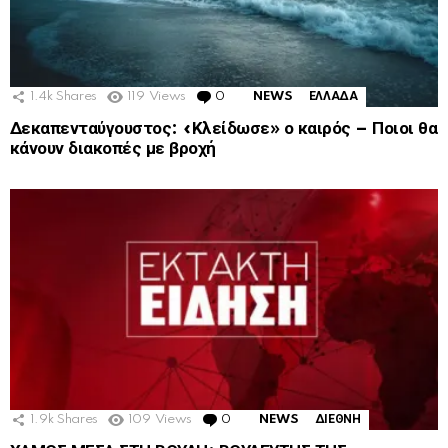
1.4k
Shares
119
Views
0
Comments
NEWS
ΕΛΛΑΔΑ
Δεκαπενταύγουστος: «Κλείδωσε» ο καιρός – Ποιοι θα
κάνουν διακοπές με βροχή
1.9k
Shares
109
Views
0
Comments
NEWS
ΔΙΕΘΝΗ