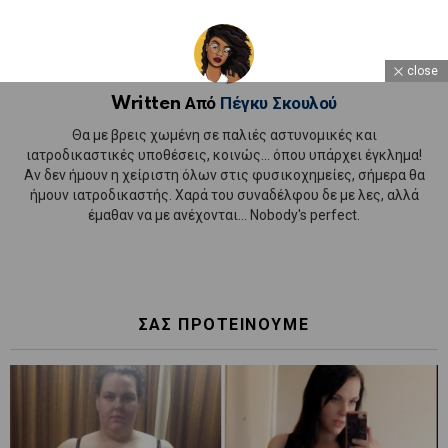
close
Written Από
Πέγκυ Σκουλού
Θα με βρεις χωμένη σε παλιές αστυνομικές και
ιατροδικαστικές υποθέσεις, κοινώς... όπου υπάρχει έγκλημα!
Αν δεν ήμουν η χείριστη όλων στις φυσικοχημείες, σήμερα θα
ήμουν ιατροδικαστής. Χαρά του συναδέλφου δε με λες, αλλά
έμαθαν να με ανέχονται... Nobody's perfect.
ΣΑΣ ΠΡΟΤΕΙΝΟΥΜΕ