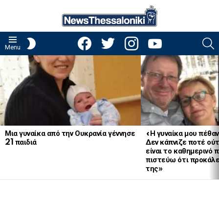
facebook
twitter
instagram
youtube
S
SWITCH
Menu
SKIN
LATEST
STORIES
Μια γυναίκα από την Ουκρανία γέννησε
«Η γυναίκα μου πέθαν
21 παιδιά
Δεν κάπνιζε ποτέ ούτ
είναι το καθημερινό 
πιστεύω ότι προκάλε
της»