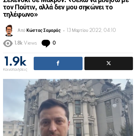
Ζελένσκι σε Μακρόν: «Θέλω να μιλήσω με
τον Πούτιν, αλλά δεν μου σηκώνει το
τηλέφωνο»
Από
Κώστας Σαμαράς
13 Μαρτίου 2022, 04:10
Comments
1.8k
Views
0
1.9k
Κοινοποιήσεις