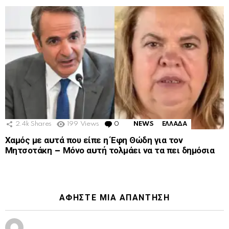
2.4k
Shares
199
Views
0
Comments
NEWS
ΕΛΛΑΔΑ
Χαμός με αuτά που είπε η Έφη Θώδη για τον
Μητσοτάκη – Μόνο αuτή τολμάει να τα πει δημόσια
ΑΦΉΣΤΕ ΜΙΑ ΑΠΆΝΤΗΣΗ