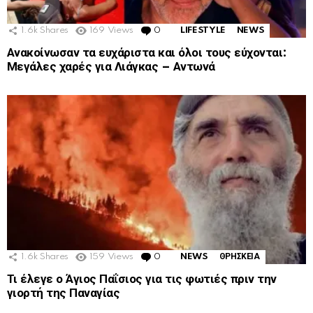
1.6k
Shares
169
Views
0
Comments
LIFESTYLE
NEWS
Ανακοίνωσαν τα ευχάριστα και όλοι τους εύχονται:
Μεγάλες χαρές για Λιάγκας – Αντωνά
1.6k
Shares
159
Views
0
Comments
NEWS
ΘΡΗΣΚΕΙΑ
Τι έλεγε ο Άγιος Παΐσιος για τις φωτιές πριν την
γιορτή της Παναγίας