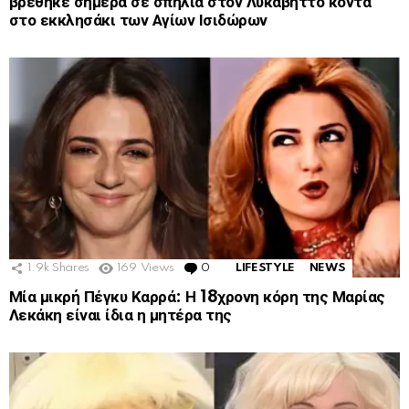
βρέθηκε σήμερα σε σπηλιά στον Λυκαβηττό κοντά
στο εκκλησάκι των Αγίων Ισιδώρων
1.9k
Shares
169
Views
0
Comments
LIFESTYLE
NEWS
Μία μικρή Πέγκυ Καρρά: Η 18χρονη κόρη της Μαρίας
Λεκάκη είναι ίδια η μητέρα της