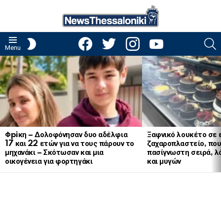
facebook
twitter
instagram
youtube
S
SWITCH
Menu
SKIN
LATEST
STORIES
Φpiκη – Δολοφόνησαν δυο αδέλφια
Ξαφνικό λουκέτο σε 
17 και 22 ετών για να τους πάρουν το
ζαχαροπλαστείο, πο
μηχανάκι – Σκότωσαν και μια
πασίγνωστη σειρά, 
οικογένεια για φορτηγάκι
και μυγών