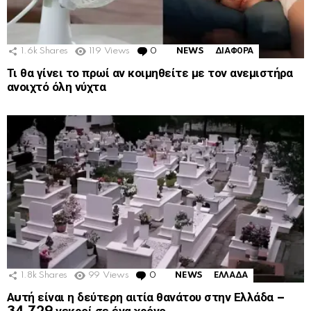
1.6k
Shares
119
Views
0
Comments
NEWS
ΔΙΑΦΟΡΑ
Τι θα γίνει το πρωί αν κοιμηθείτε με τον ανεμιστήρα
ανοιχτό όλη νύχτα
1.8k
Shares
99
Views
0
Comments
NEWS
ΕΛΛΑΔΑ
Αuτή είναι η δεύτερη αιτία θανάτου στην Ελλάδα –