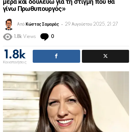
μέρα και δουλεύω για τη στιγμή που θα
γίνω Πρωθυπουργός»
Από
Κώστας Σαμαράς
29 Αυγούστου 2025, 21:27
Comments
1.8k
Views
0
1.8k
Κοινοποιήσεις